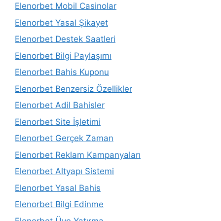
Elenorbet Mobil Casinolar
Elenorbet Yasal Şikayet
Elenorbet Destek Saatleri
Elenorbet Bilgi Paylaşımı
Elenorbet Bahis Kuponu
Elenorbet Benzersiz Özellikler
Elenorbet Adil Bahisler
Elenorbet Site İşletimi
Elenorbet Gerçek Zaman
Elenorbet Reklam Kampanyaları
Elenorbet Altyapı Sistemi
Elenorbet Yasal Bahis
Elenorbet Bilgi Edinme
Elenorbet Üye Yatırma