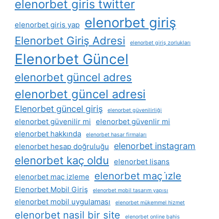
elenorbet giris twitter
elenorbet giriş
elenorbet giris yap
Elenorbet Giriş Adresi
elenorbet giriş zorlukları
Elenorbet Güncel
elenorbet güncel adres
elenorbet güncel adresi
Elenorbet güncel giriş
elenorbet güvenilirliği
elenorbet güvenilir mi
elenorbet güvenlir mi
elenorbet hakkında
elenorbet hasar firmaları
elenorbet instagram
elenorbet hesap doğruluğu
elenorbet kaç oldu
elenorbet lisans
elenorbet maç i̇zle
elenorbet maç izleme
Elenorbet Mobil Giriş
elenorbet mobil tasarım yapısı
elenorbet mobil uygulaması
elenorbet mükemmel hizmet
elenorbet nasil bir site
elenorbet online bahis