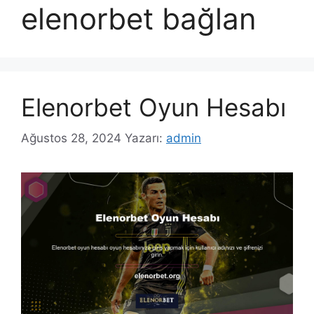
elenorbet bağlan
Elenorbet Oyun Hesabı
Ağustos 28, 2024
Yazarı:
admin