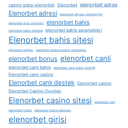
elenorbet adres
casino sitesi elenorbet
Elenorbet
Elenorbet adresi
elenorbet altyapı güvenilirliği
elenorbet bahis
elenorbet artık çevrimiçi
elenorbet bahis seçenekleri
elenorbet bahis bölümü
Elenorbet bahis sitesi
elenorbet bağlan
elenorbet bedava bahis avantajları
elenorbet canli
elenorbet bonus
elenorbet canlı bahis
elenorbet canlı bahis özelliği
Elenorbet canlı casino
Elenorbet canlı destek
Elenorbet casino
Elenorbet Casino Oyunları
Elenorbet casino sitesi
elenorbet com
elenorbet futbol
elenorbet futbol bahisleri
elenorbet girisi