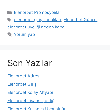
Kategoriler
Elenorbet Promosyonlar
Etiketler
elenorbet giriş zorlukları
,
Elenorbet Güncel
,
elenorbet üyeliği neden kapalı
Yorum yap
Son Yazılar
Elenorbet Adresi
Elenorbet Giriş
Elenorbet Kolay Altyapı
Elenorbet Lisans İşbirliği
Elenorbet Kullanım Uygunluğu