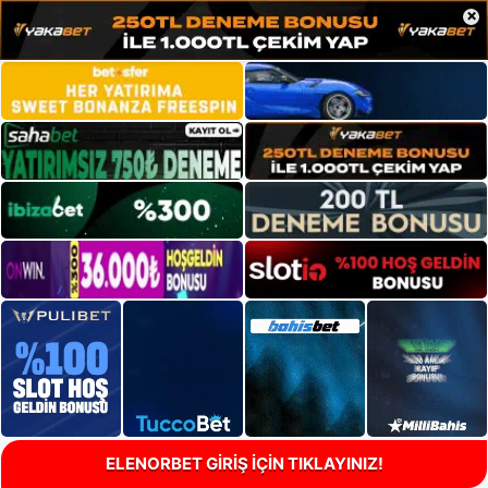
×
ELENORBET GİRİŞ İÇİN TIKLAYINIZ!