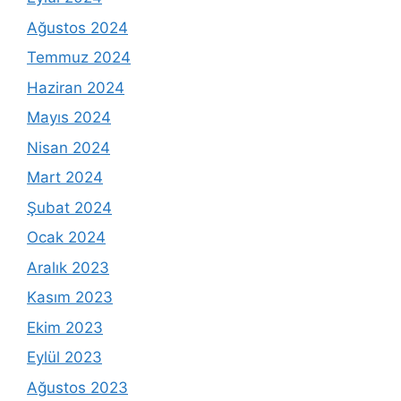
Ağustos 2024
Temmuz 2024
Haziran 2024
Mayıs 2024
Nisan 2024
Mart 2024
Şubat 2024
Ocak 2024
Aralık 2023
Kasım 2023
Ekim 2023
Eylül 2023
Ağustos 2023