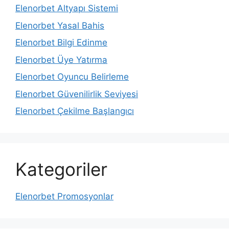
Elenorbet Altyapı Sistemi
Elenorbet Yasal Bahis
Elenorbet Bilgi Edinme
Elenorbet Üye Yatırma
Elenorbet Oyuncu Belirleme
Elenorbet Güvenilirlik Seviyesi
Elenorbet Çekilme Başlangıcı
Kategoriler
Elenorbet Promosyonlar