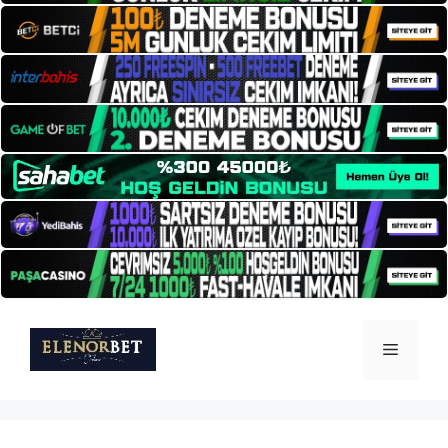
İçeriğe
atla
Menü