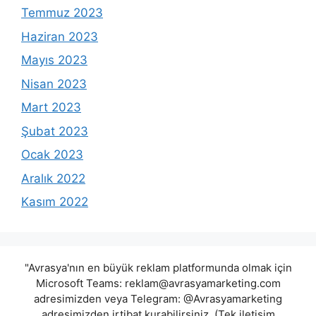
Temmuz 2023
Haziran 2023
Mayıs 2023
Nisan 2023
Mart 2023
Şubat 2023
Ocak 2023
Aralık 2022
Kasım 2022
"Avrasya'nın en büyük reklam platformunda olmak için
Microsoft Teams:
reklam@avrasyamarketing.com
adresimizden veya Telegram: @Avrasyamarketing
adresimizden irtibat kurabilirsiniz. (Tek iletişim