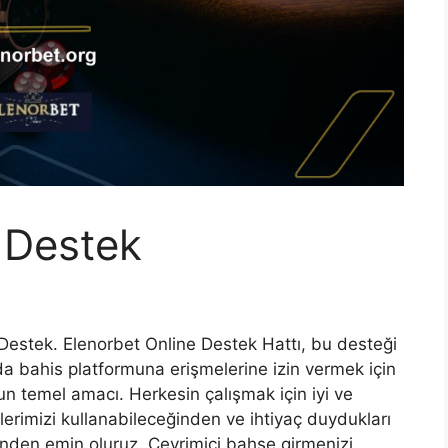
 Destek
Destek. Elenorbet Online Destek Hattı, bu desteği
a bahis platformuna erişmelerine izin vermek için
un temel amacı. Herkesin çalışmak için iyi ve
erimizi kullanabileceğinden ve ihtiyaç duydukları
den emin oluruz. Çevrimiçi bahse girmenizi