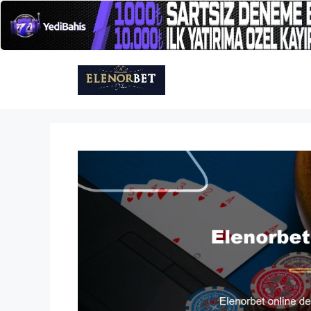
İçeriğe
atla