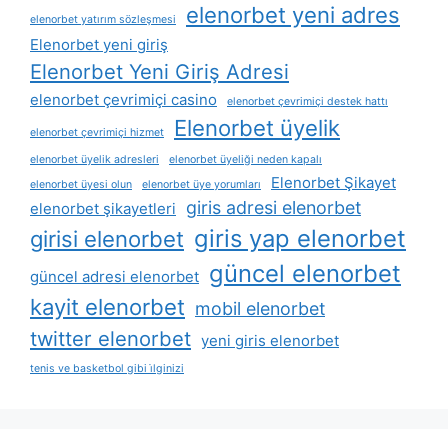
elenorbet yeni adres
elenorbet yatırım sözleşmesi
Elenorbet yeni giriş
Elenorbet Yeni Giriş Adresi
elenorbet çevrimiçi casino
elenorbet çevrimiçi destek hattı
Elenorbet üyelik
elenorbet çevrimiçi hizmet
elenorbet üyelik adresleri
elenorbet üyeliği neden kapalı
Elenorbet Şikayet
elenorbet üyesi olun
elenorbet üye yorumları
giris adresi elenorbet
elenorbet şikayetleri
giris yap elenorbet
girisi elenorbet
güncel elenorbet
güncel adresi elenorbet
kayit elenorbet
mobil elenorbet
twitter elenorbet
yeni giris elenorbet
​​tenis ve basketbol gibi i̇lginizi