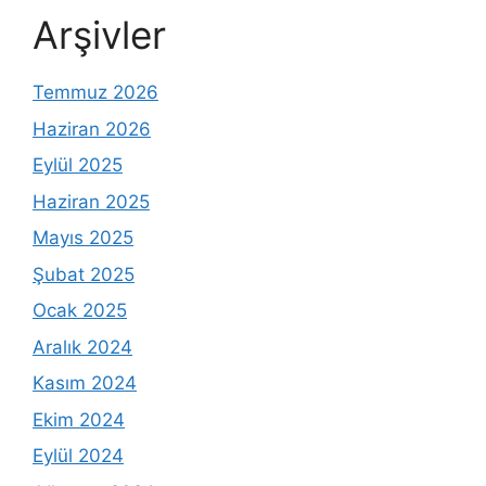
Arşivler
Temmuz 2026
Haziran 2026
Eylül 2025
Haziran 2025
Mayıs 2025
Şubat 2025
Ocak 2025
Aralık 2024
Kasım 2024
Ekim 2024
Eylül 2024