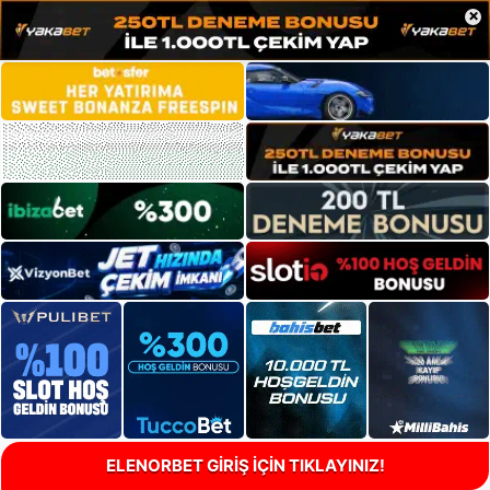
×
ELENORBET GİRİŞ İÇİN TIKLAYINIZ!