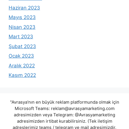
Haziran 2023
Mayıs 2023
Nisan 2023
Mart 2023
Şubat 2023
Ocak 2023
Aralık 2022
Kasım 2022
"Avrasya'nın en büyük reklam platformunda olmak için
Microsoft Teams:
reklam@avrasyamarketing.com
adresimizden veya Telegram: @Avrasyamarketing
adresimizden irtibat kurabilirsiniz. (Tek iletişim
adreslerimiz teams / telegram ve mail adresimizdir.