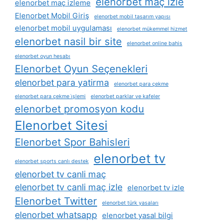
elenorbet maç i̇zle
elenorbet maç izleme
Elenorbet Mobil Giriş
elenorbet mobil tasarım yapısı
elenorbet mobil uygulaması
elenorbet mükemmel hizmet
elenorbet nasil bir site
elenorbet online bahis
elenorbet oyun hesabı
Elenorbet Oyun Seçenekleri
elenorbet para yatirma
elenorbet para çekme
elenorbet para çekme i̇şlemi
elenorbet parklar ve kafeler
elenorbet promosyon kodu
Elenorbet Sitesi
Elenorbet Spor Bahisleri
elenorbet tv
elenorbet sports canlı destek
elenorbet tv canli maç
elenorbet tv canli maç izle
elenorbet tv izle
Elenorbet Twitter
elenorbet türk yasaları
elenorbet whatsapp
elenorbet yasal bilgi