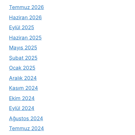
Temmuz 2026
Haziran 2026
Eylül 2025
Haziran 2025
Mayıs 2025
Şubat 2025
Ocak 2025
Aralık 2024
Kasım 2024
Ekim 2024
Eylül 2024
Ağustos 2024
Temmuz 2024