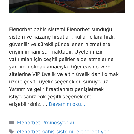
Elenorbet bahis sistemi Elenorbet sunduğu
sistem ve kazanç fırsatları, kullanıcılara hızlı,
güvenilir ve sürekli güncellenen hizmetlere
erişim imkanı sunmaktadır. Üyelerimizin
yatırımları için çeşitli gelirler elde etmelerine
yardımcı olmak amacıyla diğer casino web
sitelerine VIP üyelik ve altın üyelik dahil olmak
üzere çeşitli üyelik seçenekleri sunuyoruz.
Yatırım ve gelir fırsatlarınızı genişletmek
istiyorsanız çok çeşitli seçeneklere
erişebilirsiniz. …
Devamını oku…
Kategoriler
Elenorbet Promosyonlar
Etiketler
elenorbet bahis sistemi
,
elenorbet yeni