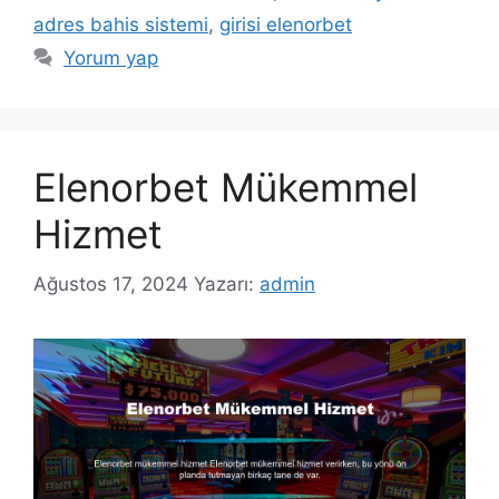
adres bahis sistemi
,
girisi elenorbet
Yorum yap
Elenorbet Mükemmel
Hizmet
Ağustos 17, 2024
Yazarı:
admin