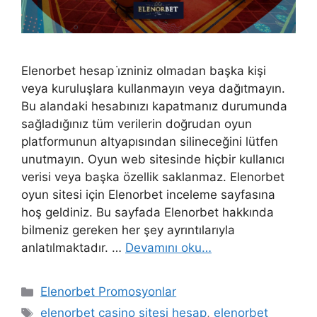
Elenorbet hesap i̇zniniz olmadan başka kişi
veya kuruluşlara kullanmayın veya dağıtmayın.
Bu alandaki hesabınızı kapatmanız durumunda
sağladığınız tüm verilerin doğrudan oyun
platformunun altyapısından silineceğini lütfen
unutmayın. Oyun web sitesinde hiçbir kullanıcı
verisi veya başka özellik saklanmaz. Elenorbet
oyun sitesi için Elenorbet inceleme sayfasına
hoş geldiniz. Bu sayfada Elenorbet hakkında
bilmeniz gereken her şey ayrıntılarıyla
anlatılmaktadır. …
Devamını oku…
Kategoriler
Elenorbet Promosyonlar
Etiketler
elenorbet casino sitesi hesap
,
elenorbet