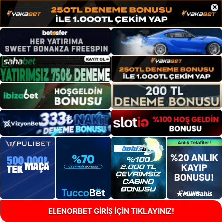
×
ELENORBET GİRİŞ İÇİN TIKLAYINIZ!