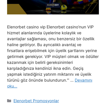
Elenorbet casino vip Elenorbet casino’nun VIP
hizmet alanlarında üyelerine kolaylık ve
avantajlar sağlaması, onu benzersiz bir özellik
haline getiriyor. Bu ayrıcalıklı avantaj ve
fırsatlara erişebilmek için üyelik şartlarını yerine
getirmek gerekiyor. VIP müşteri olmak ve ödüller
kazanmak için belirli gereksinimleri
karşıladığınıza kendinizi ikna edin. Geçiş
yapmak istediğiniz yatırım miktarını ve üyelik
türünü göz önünde bulundurun.’” …
Devamını
oku…
Kategoriler
Elenorbet Promosyonlar