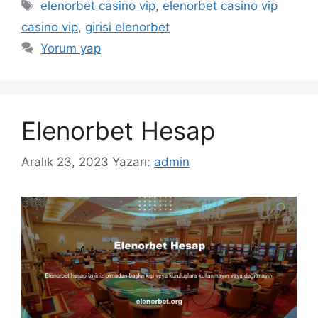
Etiketler
elenorbet casino vip
,
elenorbet casino vip
casino vip
,
girisi elenorbet
Yorum yap
Elenorbet Hesap
Aralık 23, 2023
Yazarı:
admin