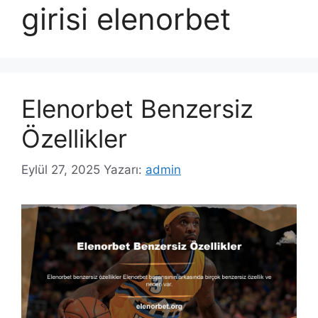
girisi elenorbet
Elenorbet Benzersiz
Özellikler
Eylül 27, 2025
Yazarı:
admin