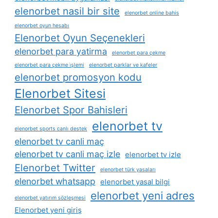
elenorbet nasil bir site
elenorbet online bahis
elenorbet oyun hesabı
Elenorbet Oyun Seçenekleri
elenorbet para yatirma
elenorbet para çekme
elenorbet para çekme i̇şlemi
elenorbet parklar ve kafeler
elenorbet promosyon kodu
Elenorbet Sitesi
Elenorbet Spor Bahisleri
elenorbet tv
elenorbet sports canlı destek
elenorbet tv canli maç
elenorbet tv canli maç izle
elenorbet tv izle
Elenorbet Twitter
elenorbet türk yasaları
elenorbet whatsapp
elenorbet yasal bilgi
elenorbet yeni adres
elenorbet yatırım sözleşmesi
Elenorbet yeni giriş