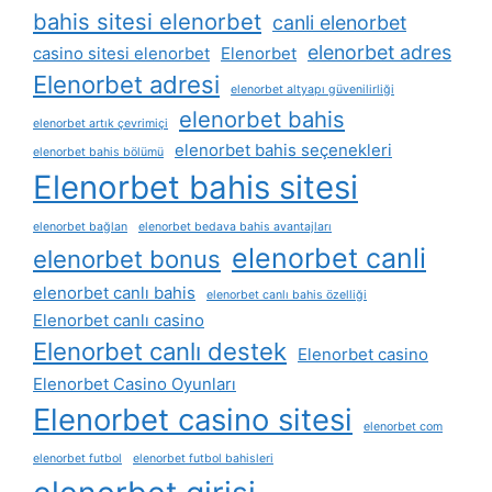
bahis sitesi elenorbet
canli elenorbet
elenorbet adres
casino sitesi elenorbet
Elenorbet
Elenorbet adresi
elenorbet altyapı güvenilirliği
elenorbet bahis
elenorbet artık çevrimiçi
elenorbet bahis seçenekleri
elenorbet bahis bölümü
Elenorbet bahis sitesi
elenorbet bağlan
elenorbet bedava bahis avantajları
elenorbet canli
elenorbet bonus
elenorbet canlı bahis
elenorbet canlı bahis özelliği
Elenorbet canlı casino
Elenorbet canlı destek
Elenorbet casino
Elenorbet Casino Oyunları
Elenorbet casino sitesi
elenorbet com
elenorbet futbol
elenorbet futbol bahisleri