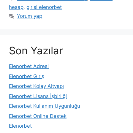
hesap
,
girisi elenorbet
Yorum yap
Son Yazılar
Elenorbet Adresi
Elenorbet Giriş
Elenorbet Kolay Altyapı
Elenorbet Lisans İşbirliği
Elenorbet Kullanım Uygunluğu
Elenorbet Online Destek
Elenorbet