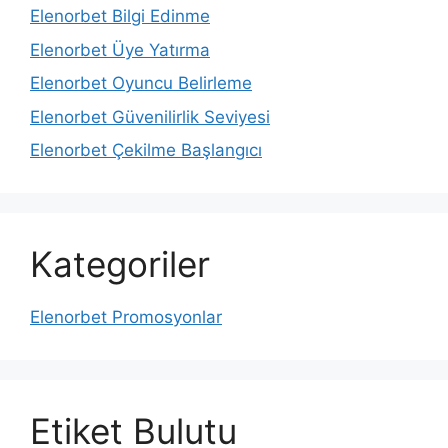
Elenorbet Bilgi Edinme
Elenorbet Üye Yatırma
Elenorbet Oyuncu Belirleme
Elenorbet Güvenilirlik Seviyesi
Elenorbet Çekilme Başlangıcı
Kategoriler
Elenorbet Promosyonlar
Etiket Bulutu