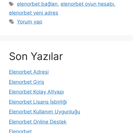
Etiketler
elenorbet bağlan
,
elenorbet oyun hesabı
,
elenorbet yeni adres
Yorum yap
Son Yazılar
Elenorbet Adresi
Elenorbet Giriş
Elenorbet Kolay Altyapı
Elenorbet Lisans İşbirliği
Elenorbet Kullanım Uygunluğu
Elenorbet Online Destek
Elenorbet