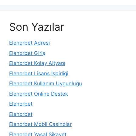
Son Yazılar
Elenorbet Adresi
Elenorbet Giriş
Elenorbet Kolay Altyapı
Elenorbet Lisans İşbirliği
Elenorbet Kullanım Uygunluğu
Elenorbet Online Destek
Elenorbet
Elenorbet
Elenorbet Mobil Casinolar
Elenorbet Yasal Şikayet