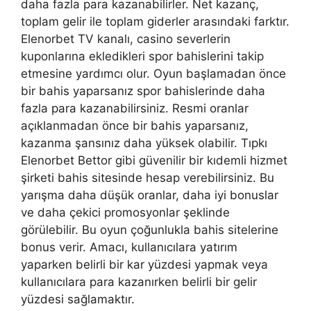
daha fazla para kazanabilirler. Net kazanç,
toplam gelir ile toplam giderler arasındaki farktır.
Elenorbet TV kanalı, casino severlerin
kuponlarına ekledikleri spor bahislerini takip
etmesine yardımcı olur. Oyun başlamadan önce
bir bahis yaparsanız spor bahislerinde daha
fazla para kazanabilirsiniz. Resmi oranlar
açıklanmadan önce bir bahis yaparsanız,
kazanma şansınız daha yüksek olabilir. Tıpkı
Elenorbet Bettor gibi güvenilir bir kıdemli hizmet
şirketi bahis sitesinde hesap verebilirsiniz. Bu
yarışma daha düşük oranlar, daha iyi bonuslar
ve daha çekici promosyonlar şeklinde
görülebilir. Bu oyun çoğunlukla bahis sitelerine
bonus verir. Amacı, kullanıcılara yatırım
yaparken belirli bir kar yüzdesi yapmak veya
kullanıcılara para kazanırken belirli bir gelir
yüzdesi sağlamaktır.