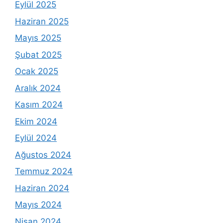
Eylül 2025
Haziran 2025
Mayıs 2025
Şubat 2025
Ocak 2025
Aralık 2024
Kasım 2024
Ekim 2024
Eylül 2024
Ağustos 2024
Temmuz 2024
Haziran 2024
Mayıs 2024
Nisan 2024