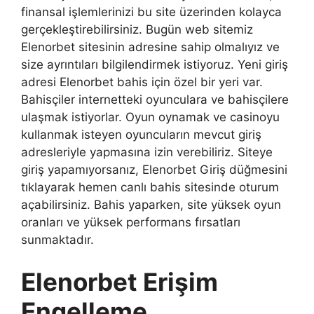
finansal işlemlerinizi bu site üzerinden kolayca
gerçekleştirebilirsiniz. Bugün web sitemiz
Elenorbet sitesinin adresine sahip olmalıyız ve
size ayrıntıları bilgilendirmek istiyoruz. Yeni giriş
adresi Elenorbet bahis için özel bir yeri var.
Bahisçiler internetteki oyunculara ve bahisçilere
ulaşmak istiyorlar. Oyun oynamak ve casinoyu
kullanmak isteyen oyuncuların mevcut giriş
adresleriyle yapmasına izin verebiliriz. Siteye
giriş yapamıyorsanız, Elenorbet Giriş düğmesini
tıklayarak hemen canlı bahis sitesinde oturum
açabilirsiniz. Bahis yaparken, site yüksek oyun
oranları ve yüksek performans fırsatları
sunmaktadır.
Elenorbet Erişim
Engelleme