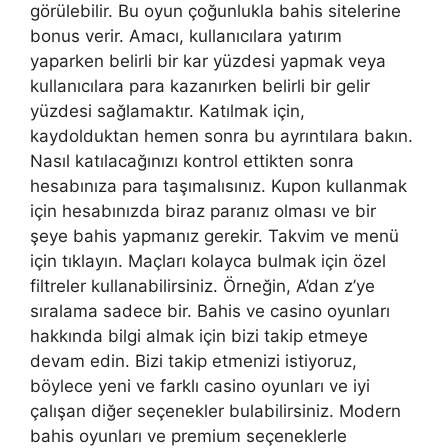
görülebilir. Bu oyun çoğunlukla bahis sitelerine
bonus verir. Amacı, kullanıcılara yatırım
yaparken belirli bir kar yüzdesi yapmak veya
kullanıcılara para kazanırken belirli bir gelir
yüzdesi sağlamaktır. Katılmak için,
kaydolduktan hemen sonra bu ayrıntılara bakın.
Nasıl katılacağınızı kontrol ettikten sonra
hesabınıza para taşımalısınız. Kupon kullanmak
için hesabınızda biraz paranız olması ve bir
şeye bahis yapmanız gerekir. Takvim ve menü
için tıklayın. Maçları kolayca bulmak için özel
filtreler kullanabilirsiniz. Örneğin, A’dan z’ye
sıralama sadece bir. Bahis ve casino oyunları
hakkında bilgi almak için bizi takip etmeye
devam edin. Bizi takip etmenizi istiyoruz,
böylece yeni ve farklı casino oyunları ve iyi
çalışan diğer seçenekler bulabilirsiniz. Modern
bahis oyunları ve premium seçeneklerle