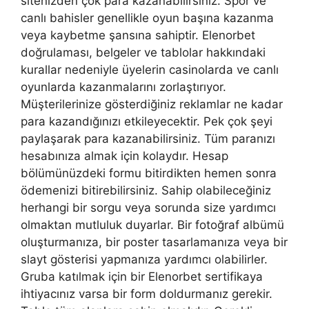
sitenizden çok para kazanabilirsiniz. Spor ve
canlı bahisler genellikle oyun başına kazanma
veya kaybetme şansına sahiptir. Elenorbet
doğrulaması, belgeler ve tablolar hakkındaki
kurallar nedeniyle üyelerin casinolarda ve canlı
oyunlarda kazanmalarını zorlaştırıyor.
Müşterilerinize gösterdiğiniz reklamlar ne kadar
para kazandığınızı etkileyecektir. Pek çok şeyi
paylaşarak para kazanabilirsiniz. Tüm paranızı
hesabınıza almak için kolaydır. Hesap
bölümünüzdeki formu bitirdikten hemen sonra
ödemenizi bitirebilirsiniz. Sahip olabileceğiniz
herhangi bir sorgu veya sorunda size yardımcı
olmaktan mutluluk duyarlar. Bir fotoğraf albümü
oluşturmanıza, bir poster tasarlamanıza veya bir
slayt gösterisi yapmanıza yardımcı olabilirler.
Gruba katılmak için bir Elenorbet sertifikaya
ihtiyacınız varsa bir form doldurmanız gerekir.