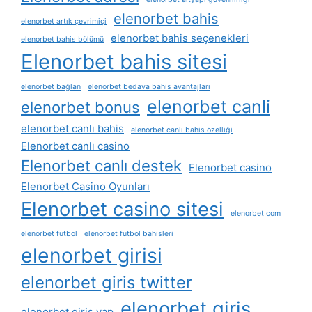
elenorbet bahis
elenorbet artık çevrimiçi
elenorbet bahis seçenekleri
elenorbet bahis bölümü
Elenorbet bahis sitesi
elenorbet bağlan
elenorbet bedava bahis avantajları
elenorbet canli
elenorbet bonus
elenorbet canlı bahis
elenorbet canlı bahis özelliği
Elenorbet canlı casino
Elenorbet canlı destek
Elenorbet casino
Elenorbet Casino Oyunları
Elenorbet casino sitesi
elenorbet com
elenorbet futbol
elenorbet futbol bahisleri
elenorbet girisi
elenorbet giris twitter
elenorbet giriş
elenorbet giris yap