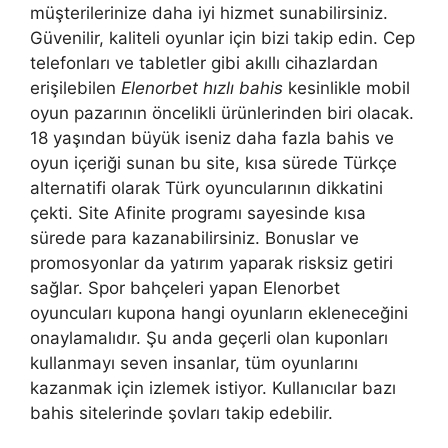
müşterilerinize daha iyi hizmet sunabilirsiniz.
Güvenilir, kaliteli oyunlar için bizi takip edin. Cep
telefonları ve tabletler gibi akıllı cihazlardan
erişilebilen
Elenorbet hızlı bahis
kesinlikle mobil
oyun pazarının öncelikli ürünlerinden biri olacak.
18 yaşından büyük iseniz daha fazla bahis ve
oyun içeriği sunan bu site, kısa sürede Türkçe
alternatifi olarak Türk oyuncularının dikkatini
çekti. Site Afinite programı sayesinde kısa
sürede para kazanabilirsiniz. Bonuslar ve
promosyonlar da yatırım yaparak risksiz getiri
sağlar. Spor bahçeleri yapan Elenorbet
oyuncuları kupona hangi oyunların ekleneceğini
onaylamalıdır. Şu anda geçerli olan kuponları
kullanmayı seven insanlar, tüm oyunlarını
kazanmak için izlemek istiyor. Kullanıcılar bazı
bahis sitelerinde şovları takip edebilir.