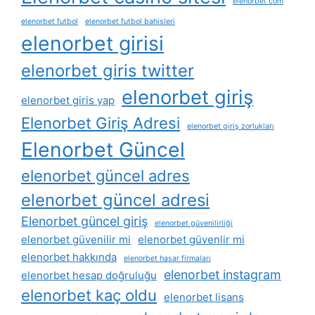
elenorbet com
elenorbet futbol
elenorbet futbol bahisleri
elenorbet girisi
elenorbet giris twitter
elenorbet giriş
elenorbet giris yap
Elenorbet Giriş Adresi
elenorbet giriş zorlukları
Elenorbet Güncel
elenorbet güncel adres
elenorbet güncel adresi
Elenorbet güncel giriş
elenorbet güvenilirliği
elenorbet güvenilir mi
elenorbet güvenlir mi
elenorbet hakkında
elenorbet hasar firmaları
elenorbet instagram
elenorbet hesap doğruluğu
elenorbet kaç oldu
elenorbet lisans