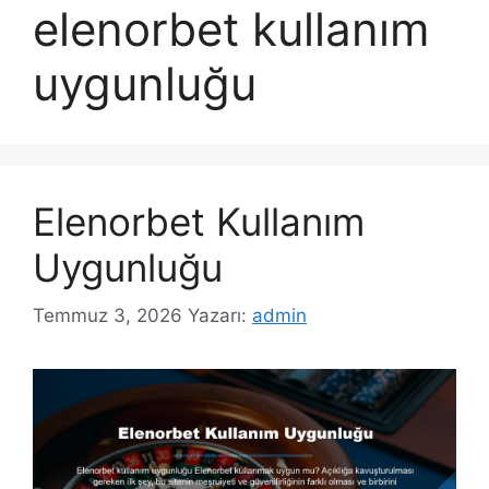
elenorbet kullanım
uygunluğu
Elenorbet Kullanım
Uygunluğu
Temmuz 3, 2026
Yazarı:
admin