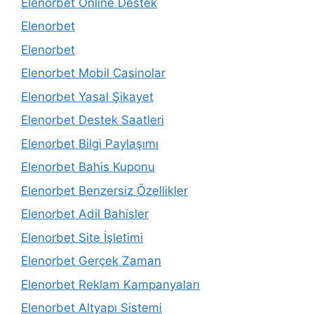
Elenorbet Online Destek
Elenorbet
Elenorbet
Elenorbet Mobil Casinolar
Elenorbet Yasal Şikayet
Elenorbet Destek Saatleri
Elenorbet Bilgi Paylaşımı
Elenorbet Bahis Kuponu
Elenorbet Benzersiz Özellikler
Elenorbet Adil Bahisler
Elenorbet Site İşletimi
Elenorbet Gerçek Zaman
Elenorbet Reklam Kampanyaları
Elenorbet Altyapı Sistemi