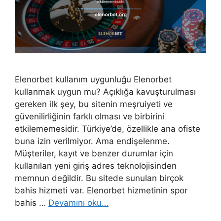
Elenorbet kullanım uygunluğu Elenorbet
kullanmak uygun mu? Açıklığa kavuşturulması
gereken ilk şey, bu sitenin meşruiyeti ve
güvenilirliğinin farklı olması ve birbirini
etkilememesidir. Türkiye’de, özellikle ana ofiste
buna izin verilmiyor. Ama endişelenme.
Müşteriler, kayıt ve benzer durumlar için
kullanılan yeni giriş adres teknolojisinden
memnun değildir. Bu sitede sunulan birçok
bahis hizmeti var. Elenorbet hizmetinin spor
bahis …
Devamını oku…