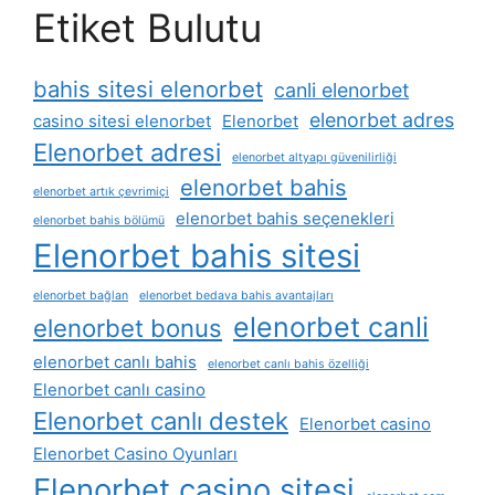
Etiket Bulutu
bahis sitesi elenorbet
canli elenorbet
elenorbet adres
casino sitesi elenorbet
Elenorbet
Elenorbet adresi
elenorbet altyapı güvenilirliği
elenorbet bahis
elenorbet artık çevrimiçi
elenorbet bahis seçenekleri
elenorbet bahis bölümü
Elenorbet bahis sitesi
elenorbet bağlan
elenorbet bedava bahis avantajları
elenorbet canli
elenorbet bonus
elenorbet canlı bahis
elenorbet canlı bahis özelliği
Elenorbet canlı casino
Elenorbet canlı destek
Elenorbet casino
Elenorbet Casino Oyunları
Elenorbet casino sitesi