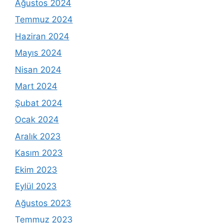
Ağustos 2024
Temmuz 2024
Haziran 2024
Mayıs 2024
Nisan 2024
Mart 2024
Şubat 2024
Ocak 2024
Aralık 2023
Kasım 2023
Ekim 2023
Eylül 2023
Ağustos 2023
Temmuz 2023