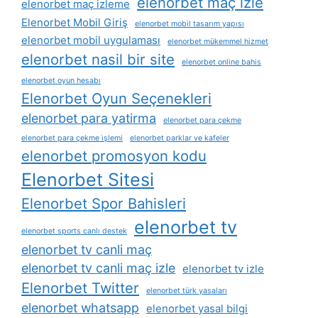
elenorbet maç i̇zle
elenorbet maç izleme
Elenorbet Mobil Giriş
elenorbet mobil tasarım yapısı
elenorbet mobil uygulaması
elenorbet mükemmel hizmet
elenorbet nasil bir site
elenorbet online bahis
elenorbet oyun hesabı
Elenorbet Oyun Seçenekleri
elenorbet para yatirma
elenorbet para çekme
elenorbet para çekme i̇şlemi
elenorbet parklar ve kafeler
elenorbet promosyon kodu
Elenorbet Sitesi
Elenorbet Spor Bahisleri
elenorbet tv
elenorbet sports canlı destek
elenorbet tv canli maç
elenorbet tv canli maç izle
elenorbet tv izle
Elenorbet Twitter
elenorbet türk yasaları
elenorbet whatsapp
elenorbet yasal bilgi