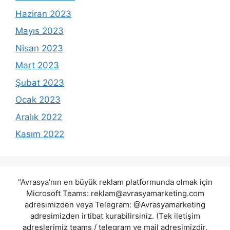
Haziran 2023
Mayıs 2023
Nisan 2023
Mart 2023
Şubat 2023
Ocak 2023
Aralık 2022
Kasım 2022
"Avrasya'nın en büyük reklam platformunda olmak için
Microsoft Teams:
reklam@avrasyamarketing.com
adresimizden veya Telegram: @Avrasyamarketing
adresimizden irtibat kurabilirsiniz. (Tek iletişim
adreslerimiz teams / telegram ve mail adresimizdir.