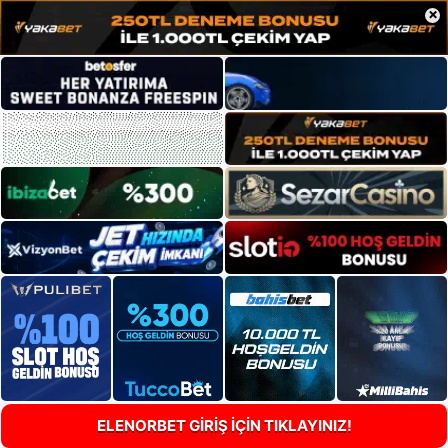
×
ELENORBET GİRİŞ İÇİN TIKLAYINIZ!