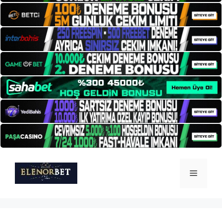
İçeriğe
atla
Menü