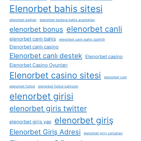
Elenorbet bahis sitesi
elenorbet bağlan
elenorbet bedava bahis avantajları
elenorbet canli
elenorbet bonus
elenorbet canlı bahis
elenorbet canlı bahis özelliği
Elenorbet canlı casino
Elenorbet canlı destek
Elenorbet casino
Elenorbet Casino Oyunları
Elenorbet casino sitesi
elenorbet com
elenorbet futbol
elenorbet futbol bahisleri
elenorbet girisi
elenorbet giris twitter
elenorbet giriş
elenorbet giris yap
Elenorbet Giriş Adresi
elenorbet giriş zorlukları