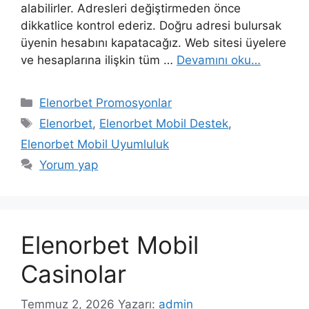
alabilirler. Adresleri değiştirmeden önce
dikkatlice kontrol ederiz. Doğru adresi bulursak
üyenin hesabını kapatacağız. Web sitesi üyelere
ve hesaplarına ilişkin tüm …
Devamını oku…
Kategoriler
Elenorbet Promosyonlar
Etiketler
Elenorbet
,
Elenorbet Mobil Destek
,
Elenorbet Mobil Uyumluluk
Yorum yap
Elenorbet Mobil
Casinolar
Temmuz 2, 2026
Yazarı:
admin