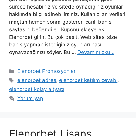
sürece hesabınız ve sitede oynadığınız oyunlar
hakkında bilgi edinebilirsiniz. Kullanıcılar, verileri
maçtan hemen sonra gösteren canlı bahis
sayfasını beğendiler. Kuponu ekleyerek
Elenorbet girin. Bu çok basit. Web sitesi size
bahis yapmak istediğiniz oyunları nasıl
oynayacağınızı söyler. Bu …
Devamını oku…
Kategoriler
Elenorbet Promosyonlar
Etiketler
elenorbet adres
,
elenorbet katılım cevabı
,
elenorbet kolay altyapı
Yorum yap
Elenorbet Lisans