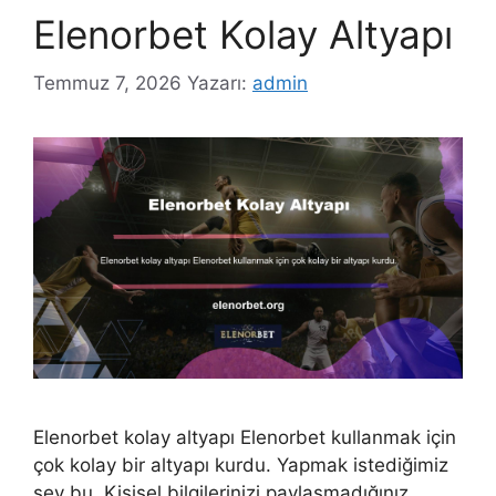
Elenorbet Kolay Altyapı
Temmuz 7, 2026
Yazarı:
admin
Elenorbet kolay altyapı Elenorbet kullanmak için
çok kolay bir altyapı kurdu. Yapmak istediğimiz
şey bu. Kişisel bilgilerinizi paylaşmadığınız