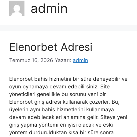
admin
Elenorbet Adresi
Temmuz 16, 2026
Yazarı:
admin
Elenorbet bahis hizmetini bir süre deneyebilir ve
oyun oynamaya devam edebilirsiniz. Site
yöneticileri genellikle bu sorunu yeni bir
Elenorbet giriş adresi kullanarak çözerler. Bu,
üyelerin aynı bahis hizmetlerini kullanmaya
devam edebilecekleri anlamına gelir. Siteye yeni
giriş yapma yöntemi en iyisi olacak ve eski
yöntem durdurulduktan kısa bir süre sonra