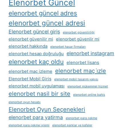
Elenorbet Güncel
elenorbet güncel adres
elenorbet güncel adresi
Elenorbet güncel giriş
elenorbet güvenilirliği
elenorbet güvenilir mi
elenorbet güvenlir mi
elenorbet hakkında
elenorbet hasar firmaları
elenorbet instagram
elenorbet hesap doğruluğu
elenorbet kaç oldu
elenorbet lisans
elenorbet maç i̇zle
elenorbet maç izleme
Elenorbet Mobil Giriş
elenorbet mobil tasarım yapısı
elenorbet mobil uygulaması
elenorbet mükemmel hizmet
elenorbet nasil bir site
elenorbet online bahis
elenorbet oyun hesabı
Elenorbet Oyun Seçenekleri
elenorbet para yatirma
elenorbet para çekme
elenorbet para çekme i̇şlemi
elenorbet parklar ve kafeler