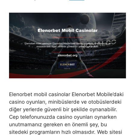
Elenorbet mobil casinolar Elenorbet Mobile’daki
casino oyunları, minibüslerde ve otobüslerdeki
diğer yerlerde güvenli bir şekilde oynanabilir.
Cep telefonunuzda casino oyunları oynarken
unutmamanız gereken en önemli şey, bu
sitedeki programların hızlı olmasıdır. Web sitesi