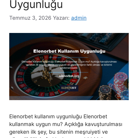
Uygunluğu
Temmuz 3, 2026
Yazarı:
admin
Elenorbet kullanım uygunluğu Elenorbet
kullanmak uygun mu? Açıklığa kavuşturulması
gereken ilk şey, bu sitenin meşruiyeti ve