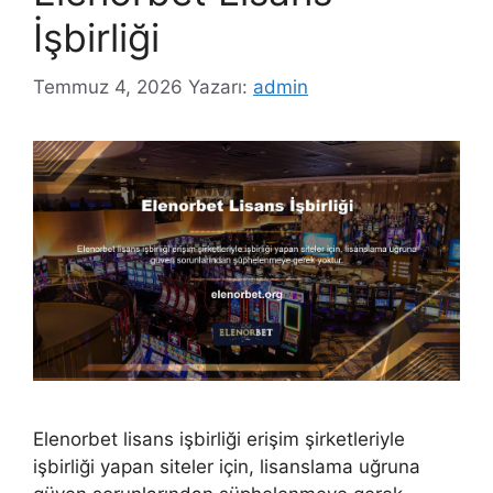
İşbirliği
Temmuz 4, 2026
Yazarı:
admin
Elenorbet lisans işbirliği erişim şirketleriyle
işbirliği yapan siteler için, lisanslama uğruna