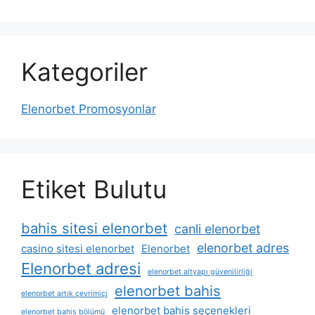
Kategoriler
Elenorbet Promosyonlar
Etiket Bulutu
bahis sitesi elenorbet
canli elenorbet
elenorbet adres
casino sitesi elenorbet
Elenorbet
Elenorbet adresi
elenorbet altyapı güvenilirliği
elenorbet bahis
elenorbet artık çevrimiçi
elenorbet bahis seçenekleri
elenorbet bahis bölümü