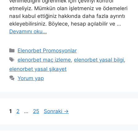
verilmediğini öğrenmek için çeviriyi kontrol
etmeliyiz. Mümkün olan işletmeniz ve ödemeleri
nasıl kabul ettiğiniz hakkında daha fazla ayrıntı
ekleyebilirsiniz. Böylece, hesap açılabilir ve …
Devamını oku…
Kategoriler
Elenorbet Promosyonlar
Etiketler
elenorbet maç izleme
,
elenorbet yasal bilgi
,
elenorbet yasal şikayet
Yorum yap
Sayfa
Sayfa
Sayfa
1
2
…
25
Sonraki
→