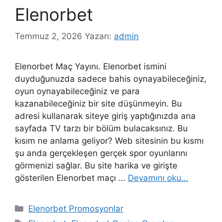
Elenorbet
Temmuz 2, 2026
Yazarı:
admin
Elenorbet Maç Yayını. Elenorbet ismini
duyduğunuzda sadece bahis oynayabileceğiniz,
oyun oynayabileceğiniz ve para
kazanabileceğiniz bir site düşünmeyin. Bu
adresi kullanarak siteye giriş yaptığınızda ana
sayfada TV tarzı bir bölüm bulacaksınız. Bu
kısım ne anlama geliyor? Web sitesinin bu kısmı
şu anda gerçekleşen gerçek spor oyunlarını
görmenizi sağlar. Bu site harika ve girişte
gösterilen Elenorbet maçı …
Devamını oku…
Kategoriler
Elenorbet Promosyonlar
Etiketler