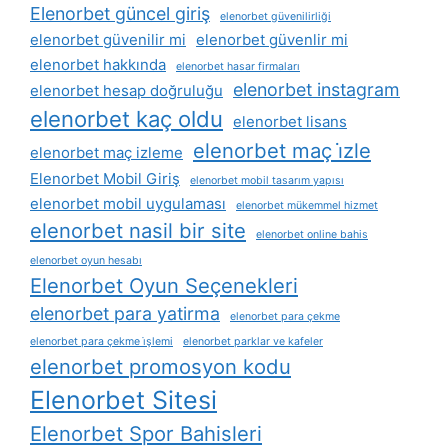
Elenorbet güncel giriş
elenorbet güvenilirliği
elenorbet güvenilir mi
elenorbet güvenlir mi
elenorbet hakkında
elenorbet hasar firmaları
elenorbet instagram
elenorbet hesap doğruluğu
elenorbet kaç oldu
elenorbet lisans
elenorbet maç i̇zle
elenorbet maç izleme
Elenorbet Mobil Giriş
elenorbet mobil tasarım yapısı
elenorbet mobil uygulaması
elenorbet mükemmel hizmet
elenorbet nasil bir site
elenorbet online bahis
elenorbet oyun hesabı
Elenorbet Oyun Seçenekleri
elenorbet para yatirma
elenorbet para çekme
elenorbet para çekme i̇şlemi
elenorbet parklar ve kafeler
elenorbet promosyon kodu
Elenorbet Sitesi
Elenorbet Spor Bahisleri