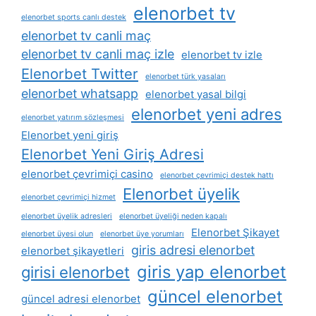
elenorbet tv
elenorbet sports canlı destek
elenorbet tv canli maç
elenorbet tv canli maç izle
elenorbet tv izle
Elenorbet Twitter
elenorbet türk yasaları
elenorbet whatsapp
elenorbet yasal bilgi
elenorbet yeni adres
elenorbet yatırım sözleşmesi
Elenorbet yeni giriş
Elenorbet Yeni Giriş Adresi
elenorbet çevrimiçi casino
elenorbet çevrimiçi destek hattı
Elenorbet üyelik
elenorbet çevrimiçi hizmet
elenorbet üyelik adresleri
elenorbet üyeliği neden kapalı
Elenorbet Şikayet
elenorbet üyesi olun
elenorbet üye yorumları
giris adresi elenorbet
elenorbet şikayetleri
giris yap elenorbet
girisi elenorbet
güncel elenorbet
güncel adresi elenorbet