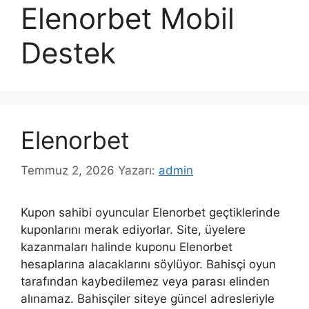
Elenorbet Mobil
Destek
Elenorbet
Temmuz 2, 2026
Yazarı:
admin
Kupon sahibi oyuncular Elenorbet geçtiklerinde
kuponlarını merak ediyorlar. Site, üyelere
kazanmaları halinde kuponu Elenorbet
hesaplarına alacaklarını söylüyor. Bahisçi oyun
tarafından kaybedilemez veya parası elinden
alınamaz. Bahisçiler siteye güncel adresleriyle