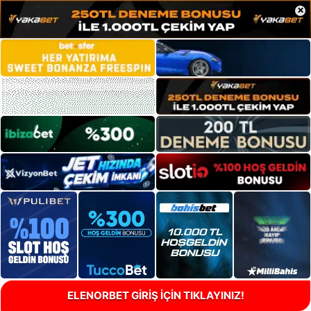
×
ELENORBET GİRİŞ İÇİN TIKLAYINIZ!