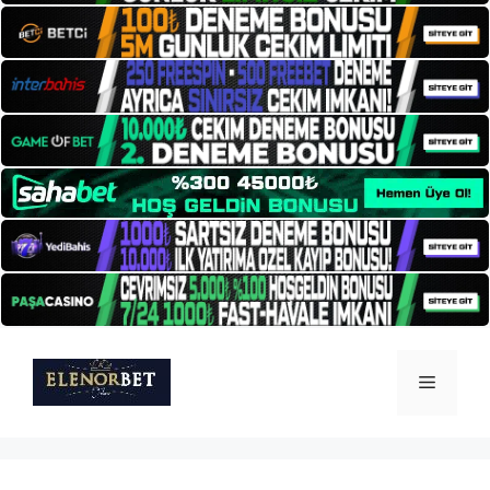
İçeriğe
atla
Menü