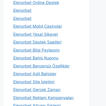
Elenorbet Online Destek
Elenorbet
Elenorbet
Elenorbet Mobil Casinolar
Elenorbet Yasal Şikayet
Elenorbet Destek Saatleri
Elenorbet Bilgi Paylaşımı
Elenorbet Bahis Kuponu
Elenorbet Benzersiz Özellikler
Elenorbet Adil Bahisler
Elenorbet Site İşletimi
Elenorbet Gerçek Zaman
Elenorbet Reklam Kampanyaları
Elenorbet Altyapı Sistemi