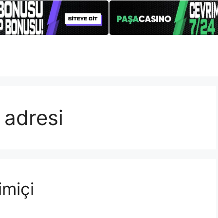
 adresi
imiçi