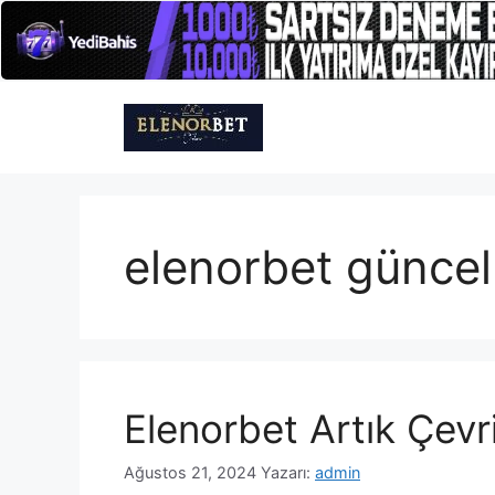
İçeriğe
atla
elenorbet güncel
Elenorbet Artık Çevr
Ağustos 21, 2024
Yazarı:
admin