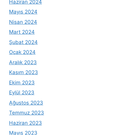
Haziran 2024
Mayıs 2024
Nisan 2024
Mart 2024
Şubat 2024
Ocak 2024
Aralık 2023
Kasım 2023
Ekim 2023
Eylül 2023
Ağustos 2023
Temmuz 2023
Haziran 2023
Mayıs 2023