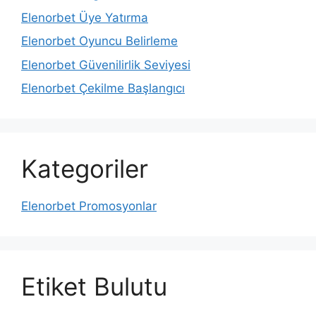
Elenorbet Üye Yatırma
Elenorbet Oyuncu Belirleme
Elenorbet Güvenilirlik Seviyesi
Elenorbet Çekilme Başlangıcı
Kategoriler
Elenorbet Promosyonlar
Etiket Bulutu