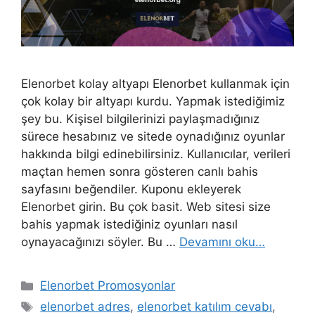
Elenorbet kolay altyapı Elenorbet kullanmak için
çok kolay bir altyapı kurdu. Yapmak istediğimiz
şey bu. Kişisel bilgilerinizi paylaşmadığınız
sürece hesabınız ve sitede oynadığınız oyunlar
hakkında bilgi edinebilirsiniz. Kullanıcılar, verileri
maçtan hemen sonra gösteren canlı bahis
sayfasını beğendiler. Kuponu ekleyerek
Elenorbet girin. Bu çok basit. Web sitesi size
bahis yapmak istediğiniz oyunları nasıl
oynayacağınızı söyler. Bu …
Devamını oku…
Kategoriler
Elenorbet Promosyonlar
Etiketler
elenorbet adres
,
elenorbet katılım cevabı
,