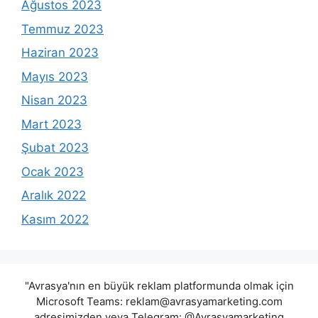
Ağustos 2023
Temmuz 2023
Haziran 2023
Mayıs 2023
Nisan 2023
Mart 2023
Şubat 2023
Ocak 2023
Aralık 2022
Kasım 2022
"Avrasya'nın en büyük reklam platformunda olmak için
Microsoft Teams:
reklam@avrasyamarketing.com
adresimizden veya Telegram: @Avrasyamarketing