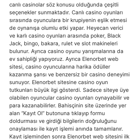
canlı casinolar söz konusu olduğunda çeşitli
seçenekler sunmaktadır. Canlı casino oyunları
sırasında oyunculara bir krupiyenin eşlik etmesi
de oynanışa olumlu etki yapar. Heyecan verici
ve karlı casino oyunları arasında poker, Black
Jack, bingo, bakara, rulet ve slot makineleri
bulunur. Ayrıca casino oyunu yarışmalarına da
ev sahipliği yapıyoruz. Ayrıca Elenorbet web
sitesi, casino oyuncularına harika ödüller
kazanma şansı ve benzersiz bir casino deneyimi
sunuyor. Elenorbet sitesine casino oyun
tutkunları büyük ilgi gösterdi. Sadece siteye üye
olabilen oyuncular casino oyunları oynayabilir ve
para kazanabilirler. Bahisçinin site üzerinde yer
alan “Kayıt Ol” butonuna tıklayıp formu
doldurması ve girdiği bilgilerin doğruluğunu
onaylaması ile kayıt işlemi anında tamamlanır.
Kayıt işleminden sonra Elenorbet web sitesini ilk