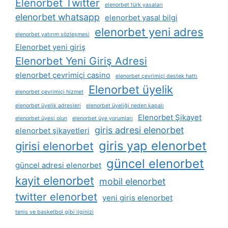
Elenorbet Twitter
elenorbet türk yasaları
elenorbet whatsapp
elenorbet yasal bilgi
elenorbet yeni adres
elenorbet yatırım sözleşmesi
Elenorbet yeni giriş
Elenorbet Yeni Giriş Adresi
elenorbet çevrimiçi casino
elenorbet çevrimiçi destek hattı
Elenorbet üyelik
elenorbet çevrimiçi hizmet
elenorbet üyelik adresleri
elenorbet üyeliği neden kapalı
Elenorbet Şikayet
elenorbet üyesi olun
elenorbet üye yorumları
giris adresi elenorbet
elenorbet şikayetleri
giris yap elenorbet
girisi elenorbet
güncel elenorbet
güncel adresi elenorbet
kayit elenorbet
mobil elenorbet
twitter elenorbet
yeni giris elenorbet
​​tenis ve basketbol gibi i̇lginizi