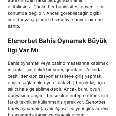
adresinizden farklı olduğundan emin
olabilirsiniz. Çünkü her bahis sitesi güvenilir bir
konumda değildir. Ancak görebileceğiniz gibi
site dünya çapındaki hizmetiyle büyük bir üne
sahip.
Elenorbet Bahis Oynamak Büyük
Ilgi Var Mı
Bahis oynamak veya casino masalarına katılmak
insanlar için belirli bir süreç gerektirir. Aslında
çeşitli senkronizasyonlar (siteye giriş yapmak,
erişim sağlamak, üye olmak vb.) birçok kişi için
sıkıcı hale gelebilmektedir. Ancak bunu oyun
dünyasına başarılı bir şekilde entegre etmek için
farklı teknikler kullanmanız gerekiyor.
Elenorbet
bahis oynamak büyük ilgi var mı
yeni giriş adresi
bu aşamada karşınıza çıkacak uygun