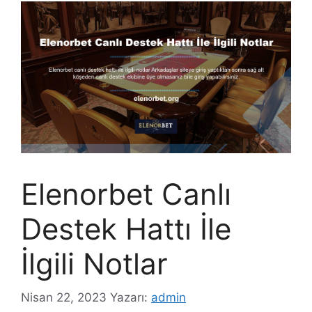
Elenorbet Canlı
Destek Hattı İle
İlgili Notlar
Nisan 22, 2023
Yazarı:
admin