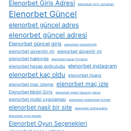
Elenorbet Giriş Adresi
elenorbet giriş zorlukları
Elenorbet Güncel
elenorbet güncel adres
elenorbet güncel adresi
Elenorbet güncel giriş
elenorbet güvenilirliği
elenorbet güvenilir mi
elenorbet güvenlir mi
elenorbet hakkında
elenorbet hasar firmaları
elenorbet instagram
elenorbet hesap doğruluğu
elenorbet kaç oldu
elenorbet lisans
elenorbet maç i̇zle
elenorbet maç izleme
Elenorbet Mobil Giriş
elenorbet mobil tasarım yapısı
elenorbet mobil uygulaması
elenorbet mükemmel hizmet
elenorbet nasil bir site
elenorbet online bahis
elenorbet oyun hesabı
Elenorbet Oyun Seçenekleri