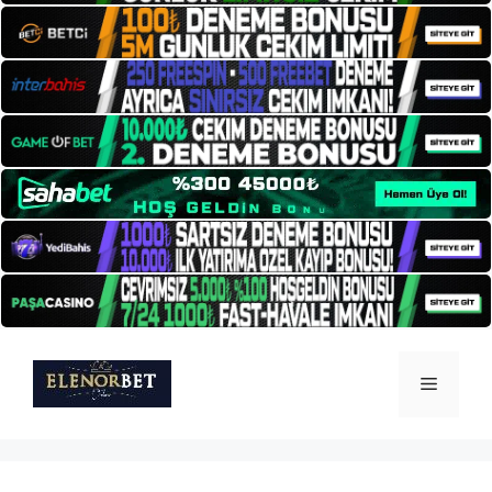
İçeriğe
atla
Menü