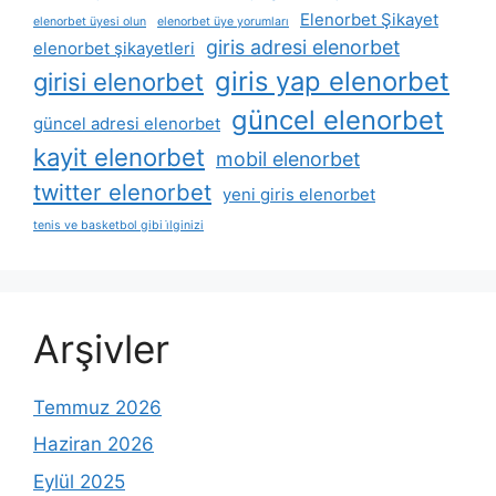
Elenorbet Şikayet
elenorbet üyesi olun
elenorbet üye yorumları
giris adresi elenorbet
elenorbet şikayetleri
giris yap elenorbet
girisi elenorbet
güncel elenorbet
güncel adresi elenorbet
kayit elenorbet
mobil elenorbet
twitter elenorbet
yeni giris elenorbet
​​tenis ve basketbol gibi i̇lginizi
Arşivler
Temmuz 2026
Haziran 2026
Eylül 2025