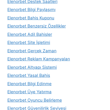
Elenorbet Destek Saatleri
Elenorbet Bilgi Paylaşımı
Elenorbet Bahis Kuponu
Elenorbet Benzersiz Özellikler
Elenorbet Adil Bahisler
Elenorbet Site İşletimi
Elenorbet Gerçek Zaman
Elenorbet Reklam Kampanyaları
Elenorbet Altyapı Sistemi
Elenorbet Yasal Bahis
Elenorbet Bilgi Edinme
Elenorbet Üye Yatırma
Elenorbet Oyuncu Belirleme
Elenorbet Güvenilirlik Seviyesi