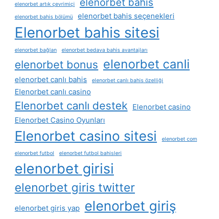
elenorbet bahis
elenorbet artık çevrimiçi
elenorbet bahis seçenekleri
elenorbet bahis bölümü
Elenorbet bahis sitesi
elenorbet bağlan
elenorbet bedava bahis avantajları
elenorbet canli
elenorbet bonus
elenorbet canlı bahis
elenorbet canlı bahis özelliği
Elenorbet canlı casino
Elenorbet canlı destek
Elenorbet casino
Elenorbet Casino Oyunları
Elenorbet casino sitesi
elenorbet com
elenorbet futbol
elenorbet futbol bahisleri
elenorbet girisi
elenorbet giris twitter
elenorbet giriş
elenorbet giris yap