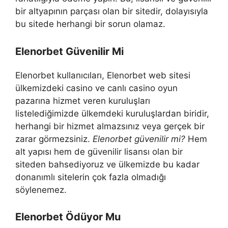
bir altyapının parçası olan bir sitedir, dolayısıyla
bu sitede herhangi bir sorun olamaz.
Elenorbet Güvenilir Mi
Elenorbet kullanıcıları, Elenorbet web sitesi
ülkemizdeki casino ve canlı casino oyun
pazarına hizmet veren kuruluşları
listelediğimizde ülkemdeki kuruluşlardan biridir,
herhangi bir hizmet almazsınız veya gerçek bir
zarar görmezsiniz.
Elenorbet güvenilir mi?
Hem
alt yapısı hem de güvenilir lisansı olan bir
siteden bahsediyoruz ve ülkemizde bu kadar
donanımlı sitelerin çok fazla olmadığı
söylenemez.
Elenorbet Ödüyor Mu