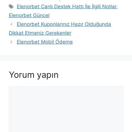
Etiketler
Elenorbet Canlı Destek Hattı İle İlgili Notlar
,
Elenorbet Güncel
Elenorbet Kuponlarınız Hazır Olduğunda
Dikkat Etmeniz Gerekenler
Elenorbet Mobil Ödeme
Yorum yapın
Yorum