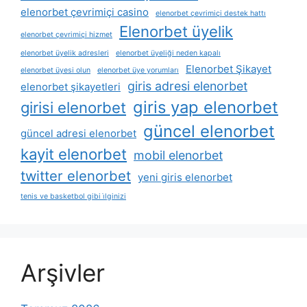
elenorbet çevrimiçi casino
elenorbet çevrimiçi destek hattı
Elenorbet üyelik
elenorbet çevrimiçi hizmet
elenorbet üyelik adresleri
elenorbet üyeliği neden kapalı
Elenorbet Şikayet
elenorbet üyesi olun
elenorbet üye yorumları
giris adresi elenorbet
elenorbet şikayetleri
giris yap elenorbet
girisi elenorbet
güncel elenorbet
güncel adresi elenorbet
kayit elenorbet
mobil elenorbet
twitter elenorbet
yeni giris elenorbet
​​tenis ve basketbol gibi i̇lginizi
Arşivler