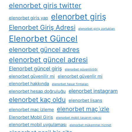
elenorbet giris twitter
elenorbet giriş
elenorbet giris yap
Elenorbet Giriş Adresi
elenorbet giriş zorlukları
Elenorbet Güncel
elenorbet güncel adres
elenorbet güncel adresi
Elenorbet güncel giriş
elenorbet güvenilirliği
elenorbet güvenilir mi
elenorbet güvenlir mi
elenorbet hakkında
elenorbet hasar firmaları
elenorbet instagram
elenorbet hesap doğruluğu
elenorbet kaç oldu
elenorbet lisans
elenorbet maç i̇zle
elenorbet maç izleme
Elenorbet Mobil Giriş
elenorbet mobil tasarım yapısı
elenorbet mobil uygulaması
elenorbet mükemmel hizmet