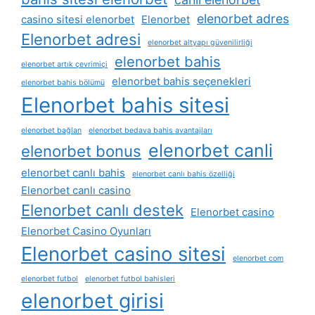
elenorbet adres
casino sitesi elenorbet
Elenorbet
Elenorbet adresi
elenorbet altyapı güvenilirliği
elenorbet bahis
elenorbet artık çevrimiçi
elenorbet bahis seçenekleri
elenorbet bahis bölümü
Elenorbet bahis sitesi
elenorbet bağlan
elenorbet bedava bahis avantajları
elenorbet canli
elenorbet bonus
elenorbet canlı bahis
elenorbet canlı bahis özelliği
Elenorbet canlı casino
Elenorbet canlı destek
Elenorbet casino
Elenorbet Casino Oyunları
Elenorbet casino sitesi
elenorbet com
elenorbet futbol
elenorbet futbol bahisleri
elenorbet girisi