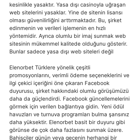
kesinlikle yasaktır. Yasa dışı casinoyla uğraşan
web sitelerini yasaklar. Yine de sitenin lisansı
olması güvenilirliğini arttırmaktadır. Bu, şirket
edinmenin ve verileri işlemenin en hızlı
yöntemidir. Ayrıca olumlu bir imaj sunmak web
sitesinin mükemmel kalitede olduğunu gösterir.
Bunlar sadece yasa dışı web siteleri değil
Elenorbet Türklere yönelik çeşitli
promosyonlarını, verimli ödeme seçeneklerini ve
ilgi çekici içeriğini öne çıkaran Facebook
duyurusu, şirket hakkındaki olumlu görüşümüzü
daha da güçlendirdi. Facebook güncellemelerini
görmek için verilen bağlantıya gidin. Yeni ödül
havuzları ve turnuva programları bulma şansınız
daha yüksektir. Elenorbet basit bir duyuru gibi
görünse de çok daha fazlasını sunmak üzere.
Bahisçiler günün veya gecenin herhangi bir