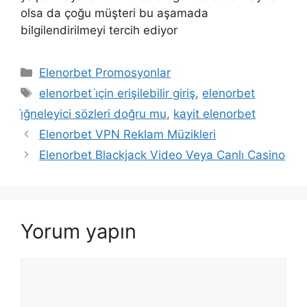
olsa da çoğu müşteri bu aşamada
bilgilendirilmeyi tercih ediyor
Kategoriler
Elenorbet Promosyonlar
Etiketler
elenorbet i̇çin erişilebilir giriş
,
elenorbet
i̇ğneleyici sözleri doğru mu
,
kayit elenorbet
Elenorbet VPN Reklam Müzikleri
Elenorbet Blackjack Video Veya Canlı Casino
Yorum yapın
Yorum