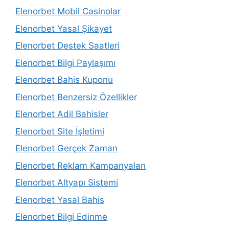
Elenorbet Mobil Casinolar
Elenorbet Yasal Şikayet
Elenorbet Destek Saatleri
Elenorbet Bilgi Paylaşımı
Elenorbet Bahis Kuponu
Elenorbet Benzersiz Özellikler
Elenorbet Adil Bahisler
Elenorbet Site İşletimi
Elenorbet Gerçek Zaman
Elenorbet Reklam Kampanyaları
Elenorbet Altyapı Sistemi
Elenorbet Yasal Bahis
Elenorbet Bilgi Edinme