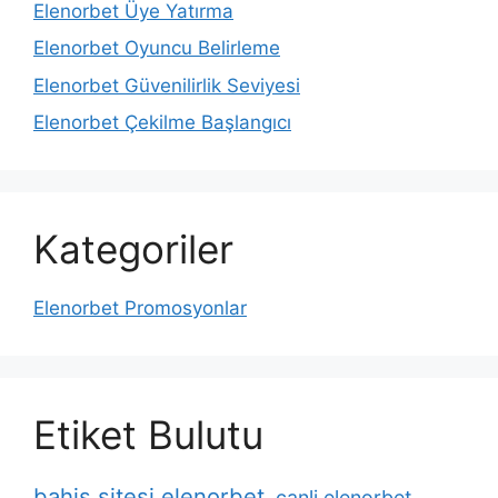
Elenorbet Üye Yatırma
Elenorbet Oyuncu Belirleme
Elenorbet Güvenilirlik Seviyesi
Elenorbet Çekilme Başlangıcı
Kategoriler
Elenorbet Promosyonlar
Etiket Bulutu
bahis sitesi elenorbet
canli elenorbet