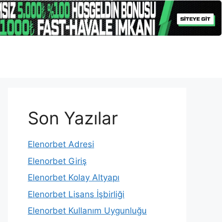
Son Yazılar
Elenorbet Adresi
Elenorbet Giriş
Elenorbet Kolay Altyapı
Elenorbet Lisans İşbirliği
Elenorbet Kullanım Uygunluğu