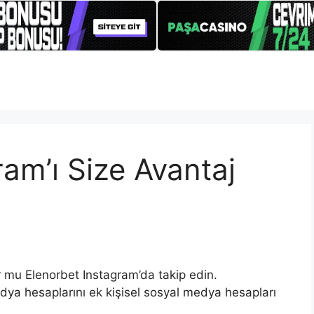
am’ı Size Avantaj
r mu Elenorbet Instagram’da takip edin.
a hesaplarını ek kişisel sosyal medya hesapları