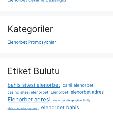
Kategoriler
Elenorbet Promosyonlar
Etiket Bulutu
bahis sitesi elenorbet
canli elenorbet
elenorbet adres
casino sitesi elenorbet
Elenorbet
Elenorbet adresi
elenorbet altyapı güvenilirliği
elenorbet bahis
elenorbet artık çevrimiçi