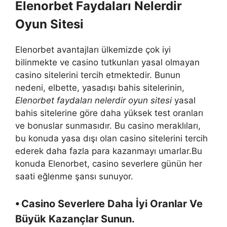
Elenorbet Faydaları Nelerdir
Oyun Sitesi
Elenorbet avantajları ülkemizde çok iyi
bilinmekte ve casino tutkunları yasal olmayan
casino sitelerini tercih etmektedir. Bunun
nedeni, elbette, yasadışı bahis sitelerinin,
Elenorbet faydaları nelerdir oyun sitesi
yasal
bahis sitelerine göre daha yüksek test oranları
ve bonuslar sunmasıdır. Bu casino meraklıları,
bu konuda yasa dışı olan casino sitelerini tercih
ederek daha fazla para kazanmayı umarlar.Bu
konuda Elenorbet, casino severlere günün her
saati eğlenme şansı sunuyor.
⦁ Casino Severlere Daha İyi Oranlar Ve
Büyük Kazançlar Sunun.