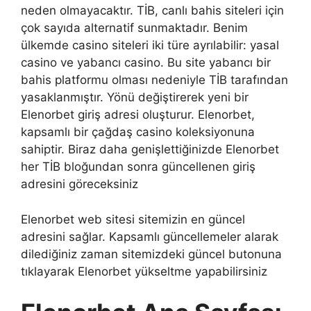
neden olmayacaktır. TİB, canlı bahis siteleri için
çok sayıda alternatif sunmaktadır. Benim
ülkemde casino siteleri iki türe ayrılabilir: yasal
casino ve yabancı casino. Bu site yabancı bir
bahis platformu olması nedeniyle TİB tarafından
yasaklanmıştır. Yönü değiştirerek yeni bir
Elenorbet giriş adresi oluşturur. Elenorbet,
kapsamlı bir çağdaş casino koleksiyonuna
sahiptir. Biraz daha genişlettiğinizde Elenorbet
her TİB bloğundan sonra güncellenen giriş
adresini göreceksiniz
Elenorbet web sitesi sitemizin en güncel
adresini sağlar. Kapsamlı güncellemeler alarak
dilediğiniz zaman sitemizdeki güncel butonuna
tıklayarak Elenorbet yükseltme yapabilirsiniz