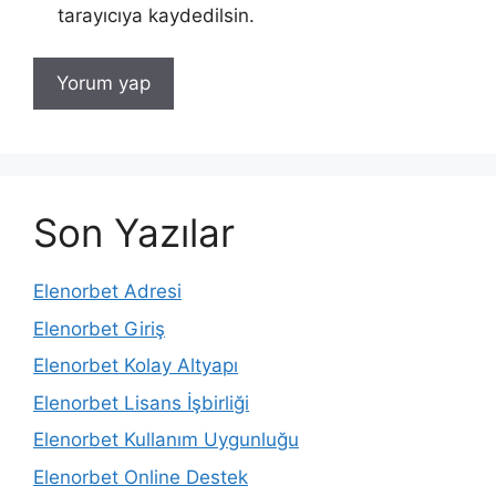
tarayıcıya kaydedilsin.
Son Yazılar
Elenorbet Adresi
Elenorbet Giriş
Elenorbet Kolay Altyapı
Elenorbet Lisans İşbirliği
Elenorbet Kullanım Uygunluğu
Elenorbet Online Destek