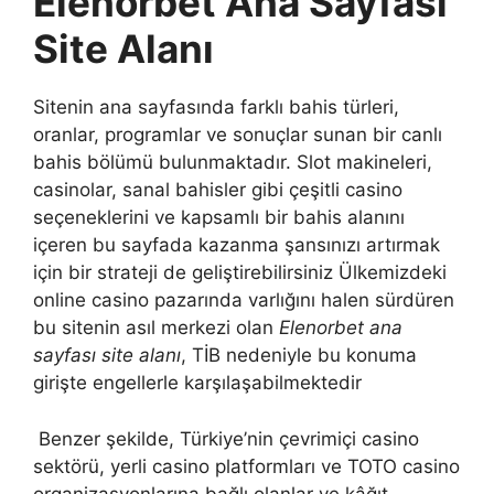
Elenorbet Ana Sayfası
Site Alanı
Sitenin ana sayfasında farklı bahis türleri,
oranlar, programlar ve sonuçlar sunan bir canlı
bahis bölümü bulunmaktadır. Slot makineleri,
casinolar, sanal bahisler gibi çeşitli casino
seçeneklerini ve kapsamlı bir bahis alanını
içeren bu sayfada kazanma şansınızı artırmak
için bir strateji de geliştirebilirsiniz Ülkemizdeki
online casino pazarında varlığını halen sürdüren
bu sitenin asıl merkezi olan
Elenorbet ana
sayfası site alanı
, TİB nedeniyle bu konuma
girişte engellerle karşılaşabilmektedir
Benzer şekilde, Türkiye’nin çevrimiçi casino
sektörü, yerli casino platformları ve TOTO casino
organizasyonlarına bağlı olanlar ve kâğıt