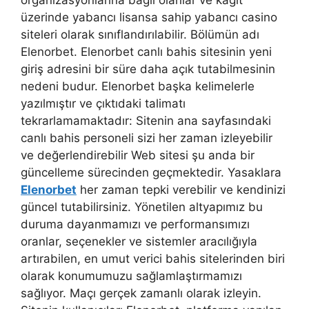
üzerinde yabancı lisansa sahip yabancı casino
siteleri olarak sınıflandırılabilir. Bölümün adı
Elenorbet. Elenorbet canlı bahis sitesinin yeni
giriş adresini bir süre daha açık tutabilmesinin
nedeni budur. Elenorbet başka kelimelerle
yazılmıştır ve çıktıdaki talimatı
tekrarlamamaktadır: Sitenin ana sayfasındaki
canlı bahis personeli sizi her zaman izleyebilir
ve değerlendirebilir Web sitesi şu anda bir
güncelleme sürecinden geçmektedir. Yasaklara
Elenorbet
her zaman tepki verebilir ve kendinizi
güncel tutabilirsiniz. Yönetilen altyapımız bu
duruma dayanmamızı ve performansımızı
oranlar, seçenekler ve sistemler aracılığıyla
artırabilen, en umut verici bahis sitelerinden biri
olarak konumumuzu sağlamlaştırmamızı
sağlıyor. Maçı gerçek zamanlı olarak izleyin.