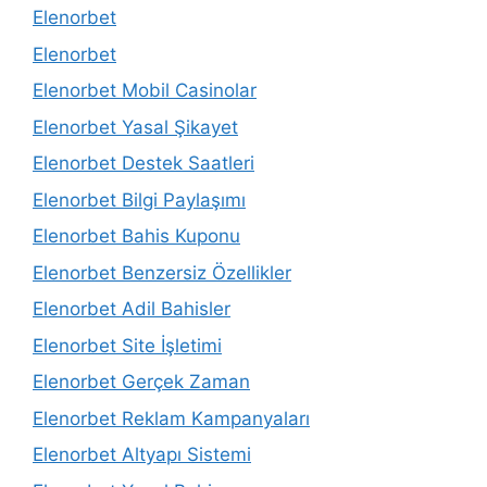
Elenorbet
Elenorbet
Elenorbet Mobil Casinolar
Elenorbet Yasal Şikayet
Elenorbet Destek Saatleri
Elenorbet Bilgi Paylaşımı
Elenorbet Bahis Kuponu
Elenorbet Benzersiz Özellikler
Elenorbet Adil Bahisler
Elenorbet Site İşletimi
Elenorbet Gerçek Zaman
Elenorbet Reklam Kampanyaları
Elenorbet Altyapı Sistemi