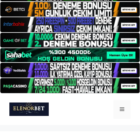
İçeriğe
atla
Menü