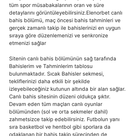
tüm spor müsabakalarının oran ve süre
detaylarını görüntüleyebilirsiniz.Elenorbet canlı
bahis bölümü, maç öncesi bahis tahminleri ve
gerçek zamanlı takip ile bahislerinizi en uygun
sıraya göre düzenlemenizi ve senkronize
etmenizi sağlar
Sitenin canlı bahis bölümünün sağ tarafında
Bahislerim ve Tahminlerim tablosu
bulunmaktadır. Sıcak Bahisler sekmesi,
tekliflerinizi daha etkili bir şekilde
izleyebileceğiniz kutunun altında bir alan sağlar.
Canlı bahis sitesinin düzeni oldukça şıktır.
Devam eden tüm maçları canlı oyunlar
bölümünden (sol ve orta sekmeler dahil)
zahmetsizce takip edebilirsiniz. Futbolun yanı
sıra basketbol ve hentbol gibi sporlara da
odaklanan bir bahis takip sürecinden de