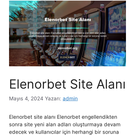
Elenorbet Site Alanı
Mayıs 4, 2024
Yazarı:
admin
Elenorbet site alanı Elenorbet engellendikten
sonra site yeni alan adları oluşturmaya devam
edecek ve kullanıcılar için herhangi bir soruna