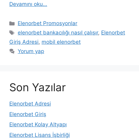
Devamını oku…
Kategoriler
Elenorbet Promosyonlar
Etiketler
elenorbet bankacılığı nasıl çalışır
,
Elenorbet
Giriş Adresi
,
mobil elenorbet
Yorum yap
Son Yazılar
Elenorbet Adresi
Elenorbet Giriş
Elenorbet Kolay Altyapı
Elenorbet Lisans İşbirliği