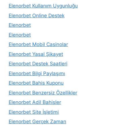
Elenorbet Kullanım Uygunluğu
Elenorbet Online Destek
Elenorbet
Elenorbet
Elenorbet Mobil Casinolar
Elenorbet Yasal Şikayet
Elenorbet Destek Saatleri
Elenorbet Bilgi Paylaşımı
Elenorbet Bahis Kuponu
Elenorbet Benzersiz Özellikler
Elenorbet Adil Bahisler
Elenorbet Site İşletimi
Elenorbet Gerçek Zaman