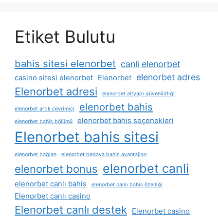
Etiket Bulutu
bahis sitesi elenorbet
canli elenorbet
elenorbet adres
casino sitesi elenorbet
Elenorbet
Elenorbet adresi
elenorbet altyapı güvenilirliği
elenorbet bahis
elenorbet artık çevrimiçi
elenorbet bahis seçenekleri
elenorbet bahis bölümü
Elenorbet bahis sitesi
elenorbet bağlan
elenorbet bedava bahis avantajları
elenorbet canli
elenorbet bonus
elenorbet canlı bahis
elenorbet canlı bahis özelliği
Elenorbet canlı casino
Elenorbet canlı destek
Elenorbet casino