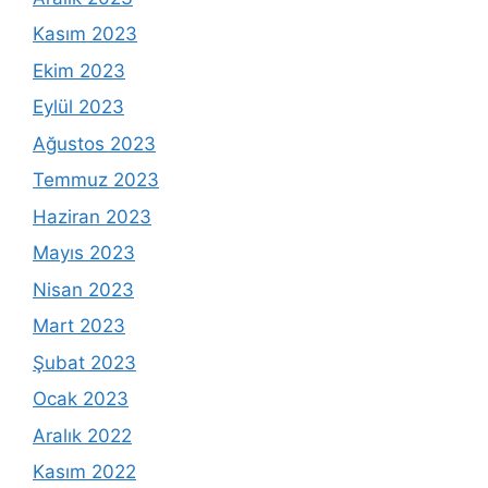
Kasım 2023
Ekim 2023
Eylül 2023
Ağustos 2023
Temmuz 2023
Haziran 2023
Mayıs 2023
Nisan 2023
Mart 2023
Şubat 2023
Ocak 2023
Aralık 2022
Kasım 2022