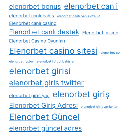
elenorbet canli
elenorbet bonus
elenorbet canlı bahis
elenorbet canlı bahis özelliği
Elenorbet canlı casino
Elenorbet canlı destek
Elenorbet casino
Elenorbet Casino Oyunları
Elenorbet casino sitesi
elenorbet com
elenorbet futbol
elenorbet futbol bahisleri
elenorbet girisi
elenorbet giris twitter
elenorbet giriş
elenorbet giris yap
Elenorbet Giriş Adresi
elenorbet giriş zorlukları
Elenorbet Güncel
elenorbet güncel adres