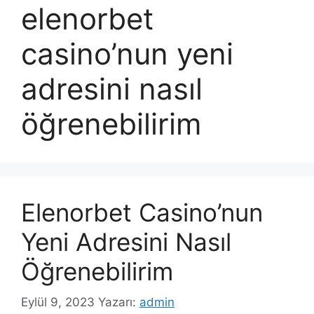
elenorbet
casino’nun yeni
adresini nasıl
öğrenebilirim
Elenorbet Casino’nun
Yeni Adresini Nasıl
Öğrenebilirim
Eylül 9, 2023
Yazarı:
admin