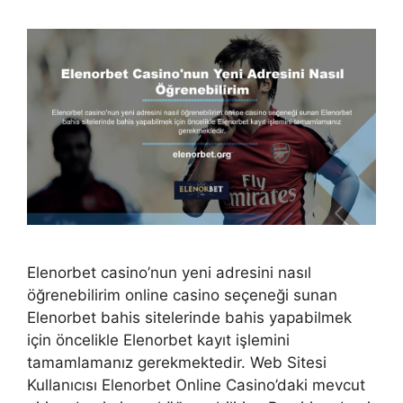
Elenorbet casino’nun yeni adresini nasıl
öğrenebilirim online casino seçeneği sunan
Elenorbet bahis sitelerinde bahis yapabilmek
için öncelikle Elenorbet kayıt işlemini
tamamlamanız gerekmektedir. Web Sitesi
Kullanıcısı Elenorbet Online Casino’daki mevcut