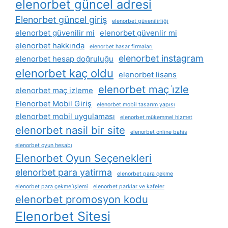
elenorbet güncel adresi
Elenorbet güncel giriş
elenorbet güvenilirliği
elenorbet güvenilir mi
elenorbet güvenlir mi
elenorbet hakkında
elenorbet hasar firmaları
elenorbet instagram
elenorbet hesap doğruluğu
elenorbet kaç oldu
elenorbet lisans
elenorbet maç i̇zle
elenorbet maç izleme
Elenorbet Mobil Giriş
elenorbet mobil tasarım yapısı
elenorbet mobil uygulaması
elenorbet mükemmel hizmet
elenorbet nasil bir site
elenorbet online bahis
elenorbet oyun hesabı
Elenorbet Oyun Seçenekleri
elenorbet para yatirma
elenorbet para çekme
elenorbet para çekme i̇şlemi
elenorbet parklar ve kafeler
elenorbet promosyon kodu
Elenorbet Sitesi