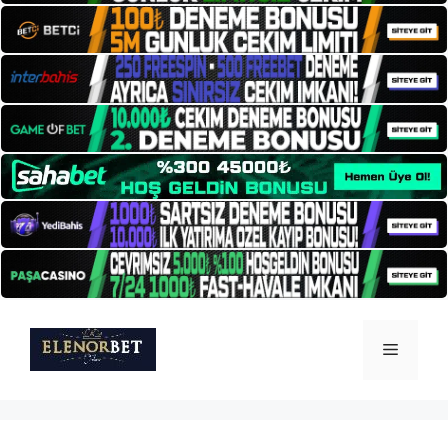
İçeriğe
atla
Menü