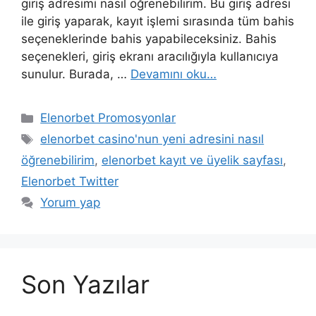
giriş adresimi nasıl öğrenebilirim. Bu giriş adresi
ile giriş yaparak, kayıt işlemi sırasında tüm bahis
seçeneklerinde bahis yapabileceksiniz. Bahis
seçenekleri, giriş ekranı aracılığıyla kullanıcıya
sunulur. Burada, …
Devamını oku…
Kategoriler
Elenorbet Promosyonlar
Etiketler
elenorbet casino'nun yeni adresini nasıl
öğrenebilirim
,
elenorbet kayıt ve üyelik sayfası
,
Elenorbet Twitter
Yorum yap
Son Yazılar