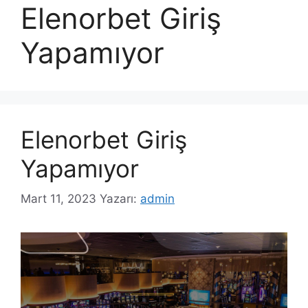
Elenorbet Giriş
Yapamıyor
Elenorbet Giriş
Yapamıyor
Mart 11, 2023
Yazarı:
admin