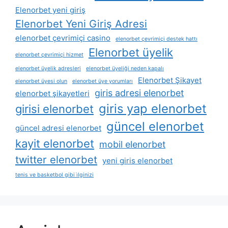
Elenorbet yeni giriş
Elenorbet Yeni Giriş Adresi
elenorbet çevrimiçi casino
elenorbet çevrimiçi destek hattı
Elenorbet üyelik
elenorbet çevrimiçi hizmet
elenorbet üyelik adresleri
elenorbet üyeliği neden kapalı
Elenorbet Şikayet
elenorbet üyesi olun
elenorbet üye yorumları
giris adresi elenorbet
elenorbet şikayetleri
giris yap elenorbet
girisi elenorbet
güncel elenorbet
güncel adresi elenorbet
kayit elenorbet
mobil elenorbet
twitter elenorbet
yeni giris elenorbet
​​tenis ve basketbol gibi i̇lginizi