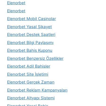
Elenorbet
Elenorbet
Elenorbet Mobil Casinolar
Elenorbet Yasal Şikayet
Elenorbet Destek Saatleri
Elenorbet Bilgi Paylaşımı
Elenorbet Bahis Kuponu
Elenorbet Benzersiz Özellikler
Elenorbet Adil Bahisler
Elenorbet Site İşletimi
Elenorbet Gerçek Zaman
Elenorbet Reklam Kampanyaları
Elenorbet Altyapı Sistemi
Elenorbet Yasal Bahis