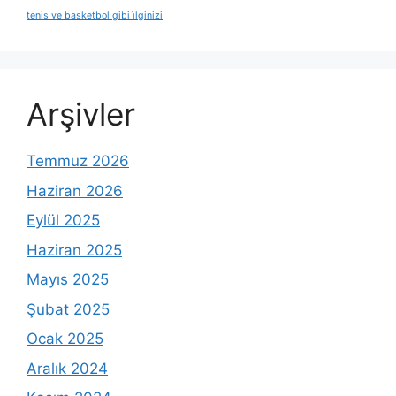
​​tenis ve basketbol gibi i̇lginizi
Arşivler
Temmuz 2026
Haziran 2026
Eylül 2025
Haziran 2025
Mayıs 2025
Şubat 2025
Ocak 2025
Aralık 2024