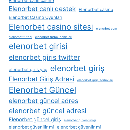
Elenorbet canlı casino
Elenorbet canlı destek
Elenorbet casino
Elenorbet Casino Oyunları
Elenorbet casino sitesi
elenorbet com
elenorbet futbol
elenorbet futbol bahisleri
elenorbet girisi
elenorbet giris twitter
elenorbet giriş
elenorbet giris yap
Elenorbet Giriş Adresi
elenorbet giriş zorlukları
Elenorbet Güncel
elenorbet güncel adres
elenorbet güncel adresi
Elenorbet güncel giriş
elenorbet güvenilirliği
elenorbet güvenilir mi
elenorbet güvenlir mi