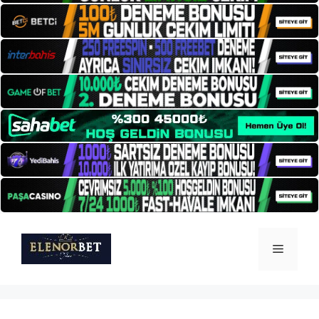
İçeriğe
atla
Menü