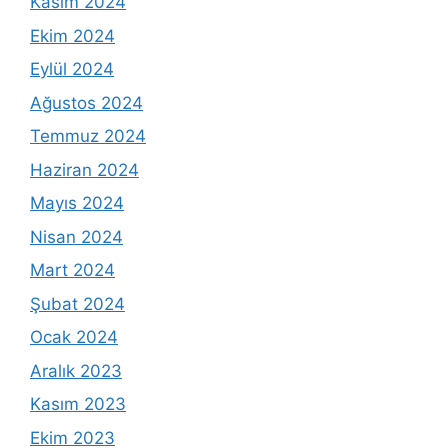
Kasım 2024
Ekim 2024
Eylül 2024
Ağustos 2024
Temmuz 2024
Haziran 2024
Mayıs 2024
Nisan 2024
Mart 2024
Şubat 2024
Ocak 2024
Aralık 2023
Kasım 2023
Ekim 2023