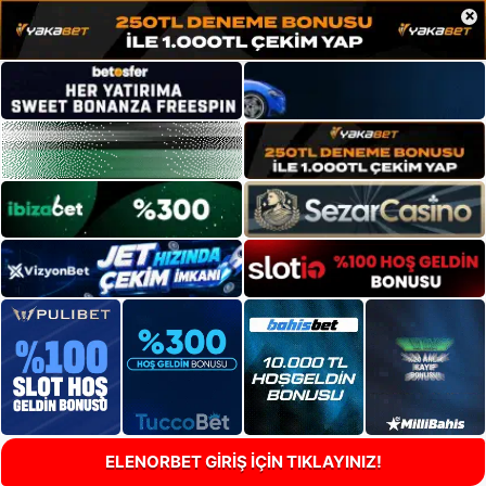
×
ELENORBET GİRİŞ İÇİN TIKLAYINIZ!