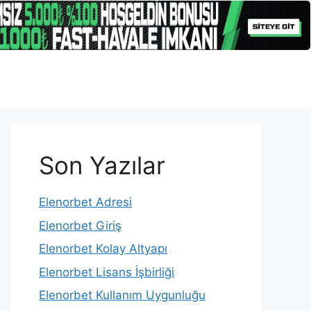
Son Yazılar
Elenorbet Adresi
Elenorbet Giriş
Elenorbet Kolay Altyapı
Elenorbet Lisans İşbirliği
Elenorbet Kullanım Uygunluğu