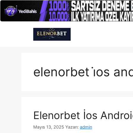
İçeriğe
atla
elenorbet i̇os a
Elenorbet İos Andro
Mayıs 13, 2025
Yazarı:
admin