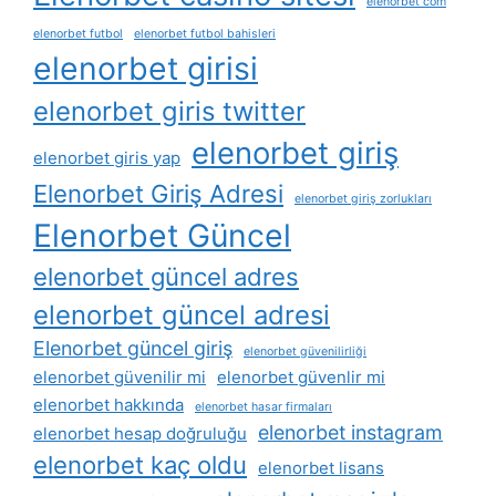
elenorbet com
elenorbet futbol
elenorbet futbol bahisleri
elenorbet girisi
elenorbet giris twitter
elenorbet giriş
elenorbet giris yap
Elenorbet Giriş Adresi
elenorbet giriş zorlukları
Elenorbet Güncel
elenorbet güncel adres
elenorbet güncel adresi
Elenorbet güncel giriş
elenorbet güvenilirliği
elenorbet güvenilir mi
elenorbet güvenlir mi
elenorbet hakkında
elenorbet hasar firmaları
elenorbet instagram
elenorbet hesap doğruluğu
elenorbet kaç oldu
elenorbet lisans