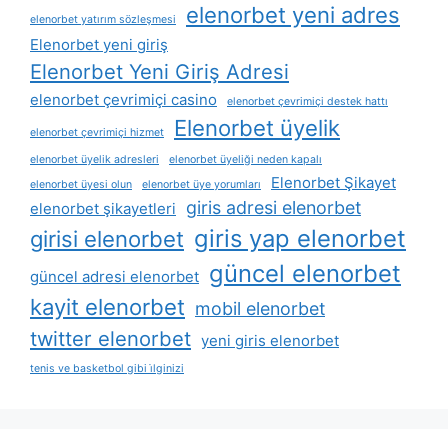
elenorbet yeni adres
elenorbet yatırım sözleşmesi
Elenorbet yeni giriş
Elenorbet Yeni Giriş Adresi
elenorbet çevrimiçi casino
elenorbet çevrimiçi destek hattı
Elenorbet üyelik
elenorbet çevrimiçi hizmet
elenorbet üyelik adresleri
elenorbet üyeliği neden kapalı
Elenorbet Şikayet
elenorbet üyesi olun
elenorbet üye yorumları
giris adresi elenorbet
elenorbet şikayetleri
giris yap elenorbet
girisi elenorbet
güncel elenorbet
güncel adresi elenorbet
kayit elenorbet
mobil elenorbet
twitter elenorbet
yeni giris elenorbet
​​tenis ve basketbol gibi i̇lginizi