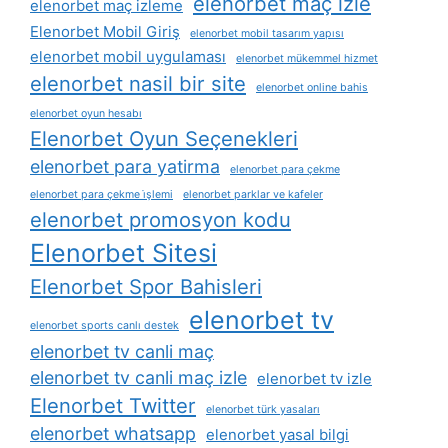
elenorbet maç i̇zle
elenorbet maç izleme
Elenorbet Mobil Giriş
elenorbet mobil tasarım yapısı
elenorbet mobil uygulaması
elenorbet mükemmel hizmet
elenorbet nasil bir site
elenorbet online bahis
elenorbet oyun hesabı
Elenorbet Oyun Seçenekleri
elenorbet para yatirma
elenorbet para çekme
elenorbet para çekme i̇şlemi
elenorbet parklar ve kafeler
elenorbet promosyon kodu
Elenorbet Sitesi
Elenorbet Spor Bahisleri
elenorbet tv
elenorbet sports canlı destek
elenorbet tv canli maç
elenorbet tv canli maç izle
elenorbet tv izle
Elenorbet Twitter
elenorbet türk yasaları
elenorbet whatsapp
elenorbet yasal bilgi