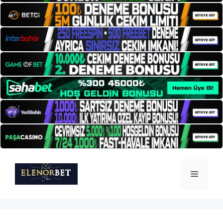
İçeriğe
atla
Menü