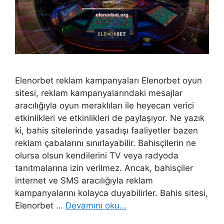
Elenorbet reklam kampanyaları Elenorbet oyun
sitesi, reklam kampanyalarındaki mesajlar
aracılığıyla oyun meraklıları ile heyecan verici
etkinlikleri ve etkinlikleri de paylaşıyor. Ne yazık
ki, bahis sitelerinde yasadışı faaliyetler bazen
reklam çabalarını sınırlayabilir. Bahisçilerin ne
olursa olsun kendilerini TV veya radyoda
tanıtmalarına izin verilmez. Ancak, bahisçiler
internet ve SMS aracılığıyla reklam
kampanyalarını kolayca duyabilirler. Bahis sitesi,
Elenorbet …
Devamını oku…