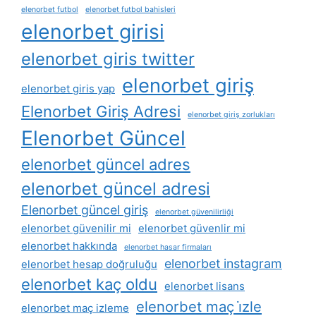
elenorbet futbol
elenorbet futbol bahisleri
elenorbet girisi
elenorbet giris twitter
elenorbet giriş
elenorbet giris yap
Elenorbet Giriş Adresi
elenorbet giriş zorlukları
Elenorbet Güncel
elenorbet güncel adres
elenorbet güncel adresi
Elenorbet güncel giriş
elenorbet güvenilirliği
elenorbet güvenilir mi
elenorbet güvenlir mi
elenorbet hakkında
elenorbet hasar firmaları
elenorbet instagram
elenorbet hesap doğruluğu
elenorbet kaç oldu
elenorbet lisans
elenorbet maç i̇zle
elenorbet maç izleme