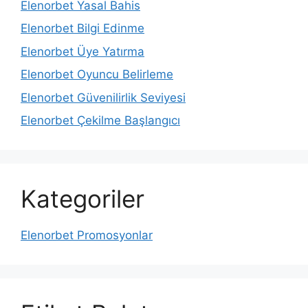
Elenorbet Yasal Bahis
Elenorbet Bilgi Edinme
Elenorbet Üye Yatırma
Elenorbet Oyuncu Belirleme
Elenorbet Güvenilirlik Seviyesi
Elenorbet Çekilme Başlangıcı
Kategoriler
Elenorbet Promosyonlar