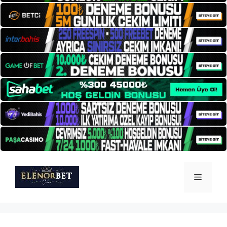
İçeriğe
atla
Menü