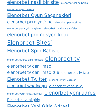
elenorbet nasil bir site
elenorbet online bahis
elenorbet oyun hesabı
Elenorbet Oyun Seçenekleri
elenorbet para yatirma
elenorbet para çekme
elenorbet para çekme i̇şlemi
elenorbet parklar ve kafeler
elenorbet promosyon kodu
Elenorbet Sitesi
Elenorbet Spor Bahisleri
elenorbet tv
elenorbet sports canlı destek
elenorbet tv canli maç
elenorbet tv canli maç izle
elenorbet tv izle
Elenorbet Twitter
elenorbet türk yasaları
elenorbet whatsapp
elenorbet yasal bilgi
elenorbet yeni adres
elenorbet yatırım sözleşmesi
Elenorbet yeni giriş
Elenorbet Yeni Giriş Adresi