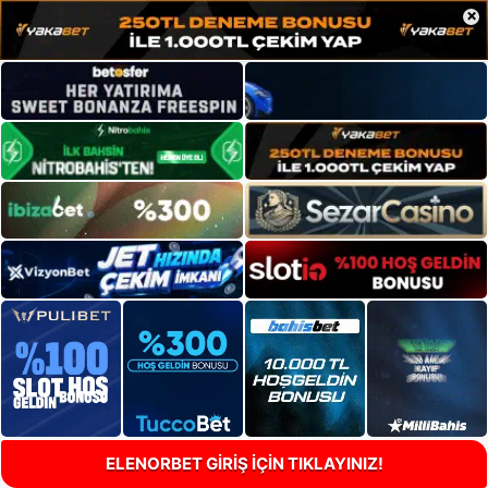
×
ELENORBET GİRİŞ İÇİN TIKLAYINIZ!