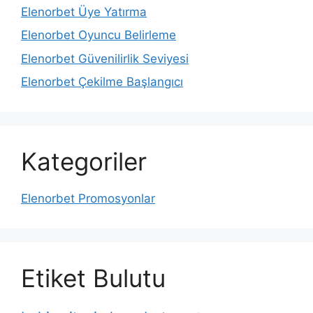
Elenorbet Üye Yatırma
Elenorbet Oyuncu Belirleme
Elenorbet Güvenilirlik Seviyesi
Elenorbet Çekilme Başlangıcı
Kategoriler
Elenorbet Promosyonlar
Etiket Bulutu