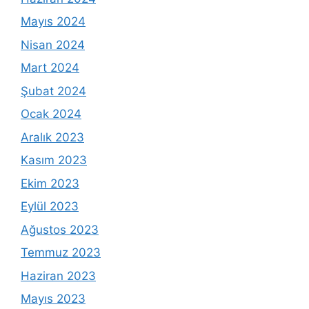
Mayıs 2024
Nisan 2024
Mart 2024
Şubat 2024
Ocak 2024
Aralık 2023
Kasım 2023
Ekim 2023
Eylül 2023
Ağustos 2023
Temmuz 2023
Haziran 2023
Mayıs 2023